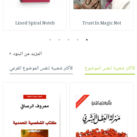
صابون
فيديوهات
عربة
أطفال
أسئلة
التسوق
مناسبات
يتكرر
Lined Spiral Noteb
Trust In Magic Not
طرحها
نشرة
5
4
3
2
1
الإصدارات
خدمات
نيل
المزيد من البنود »
وفرات
انشر
الأكثر شعبية لنفس الموضوع
الأكثر شعبية لنفس الموضوع الفرعي
كتابك
تواصل
معنا