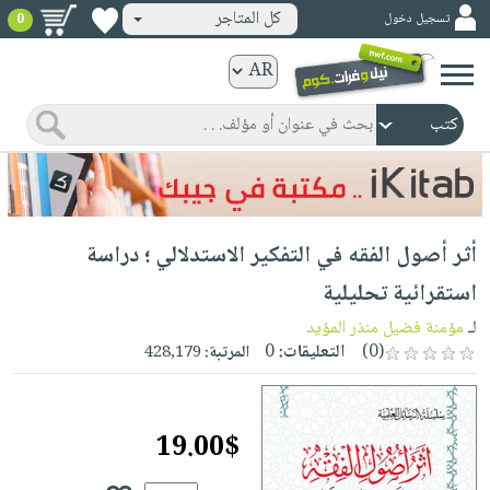
كل المتاجر
تسجيل دخول
0
كتب
ورقية
المواضيع
صدر
كتب
حديثاً
الكترونية
الأكثر
الصفحة
أثر أصول الفقه في التفكير الاستدلالي ؛ دراسة
مبيعاً
الرئيسية
كتب
جوائز
استقرائية تحليلية
صدر
صوتية
شحن
لـ
مؤمنة فضيل منذر المؤيد
حديثاً
الصفحة
مخفض
(0)
التعليقات:
0
المرتبة:
428,179
الأكثر
الرئيسية
عروض
أطفال
مبيعاً
masmu3
خاصة
وناشئة
كتب
19.00$
بلا
صفحات
مجانية
الصفحة
وسائل
حدود
مشوقة
الرئيسية