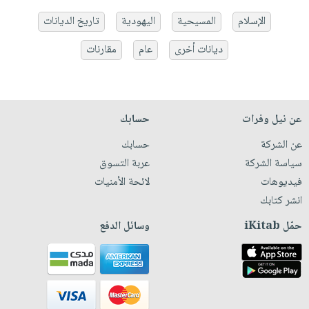
الإسلام
المسيحية
اليهودية
تاريخ الديانات
ديانات أخرى
عام
مقارنات
عن نيل وفرات
حسابك
عن الشركة
حسابك
سياسة الشركة
عربة التسوق
فيديوهات
لائحة الأمنيات
انشر كتابك
حمّل iKitab
وسائل الدفع