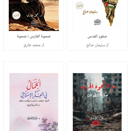
صقور القدس
صحوة الفارس ؛ صحوة
لـ
لـ
سليمان صالح
محمد طارق