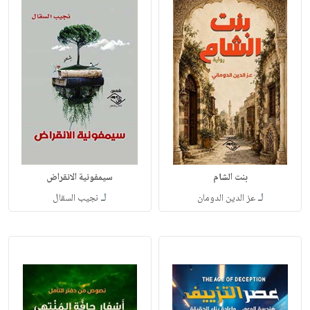
بنت الشام
سيمفونية الانقراض
لـ
لـ
عز الدين الدومان
نجيب السقال