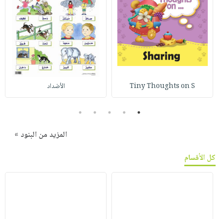
Tiny Thoughts on S
الأضداد
5
4
3
2
1
المزيد من البنود »
كل الأقسام