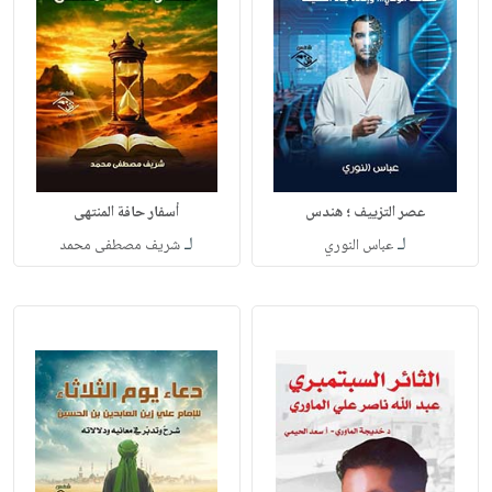
عصر التزييف ؛ هندس
أسفار حافة المنتهى
لـ
لـ
عباس النوري
شريف مصطفى محمد