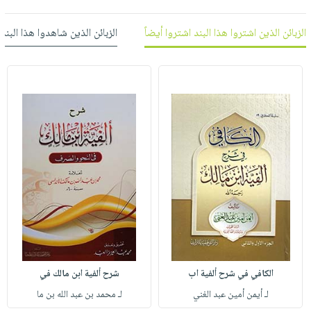
العناية
الأكثر
شحن
أدوات
بالأسنان
مبيعاً
مجاني
الزبائن الذين اشتروا هذا البند اشتروا أيضاً
الزبائن الذين شاهدوا هذا البند
المائدة
الحمية
العودة
بنود
الأوعية
والتغذية
للمدارس
مختارة
والتخزين
اشتراكات
اكسسوارات
أدوات
كتب
كل
بحث
المطبخ
الاشتراكات
اكسسوارات
متقدم
منزلية
صندوق
القراءة
اكسسوارات
iKitab
ملابس
نيل
بلا
مطرزات
وفرات
حدود
حقائب
عن
حسابك
حلي
الشركة
الكافي في شرح ألفية اب
شرح ألفية ابن مالك في
عناية
لائحة
سياسة
بالذات
لـ أيمن أمين عبد الغني
لـ محمد بن عبد الله بن ما
الأمنيات
الشركة