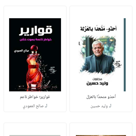
أحذو متحدًا بالعزل
قوارير؛ خواطر ناعم
لـ
لـ
وليد حسين
صالح العمودي