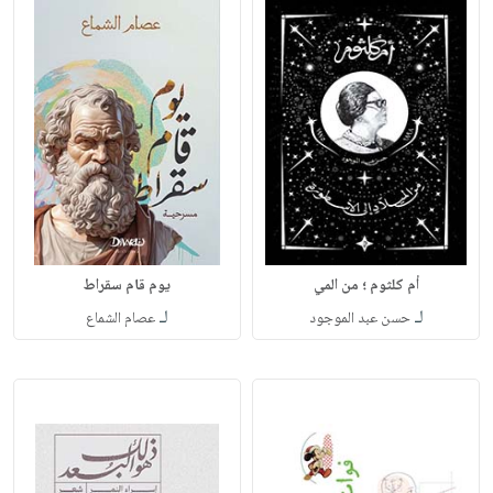
أم كلثوم ؛ من المي
يوم قام سقراط
لـ
لـ
حسن عبد الموجود
عصام الشماع