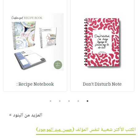
صابون
فيديوهات
عربة
أطفال
أسئلة
التسوق
مناسبات
يتكرر
طرحها
نشرة
الإصدارات
خدمات
نيل
وفرات
انشر
كتابك
تواصل
Recipe Notebook :
Don't Disturb Note
معنا
5
4
3
2
1
المزيد من البنود »
الكتب الأكثر شعبية لنفس المؤلف (
حسن عبد الموجود
)