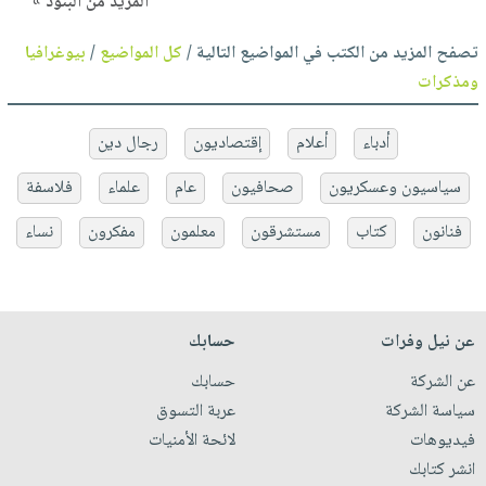
المزيد من البنود »
تصفح المزيد من الكتب في المواضيع التالية /
كل المواضيع
/
بيوغرافيا
ومذكرات
أدباء
أعلام
إقتصاديون
رجال دين
سياسيون وعسكريون
صحافيون
عام
علماء
فلاسفة
فنانون
كتاب
مستشرقون
معلمون
مفكرون
نساء
عن نيل وفرات
حسابك
عن الشركة
حسابك
سياسة الشركة
عربة التسوق
فيديوهات
لائحة الأمنيات
انشر كتابك