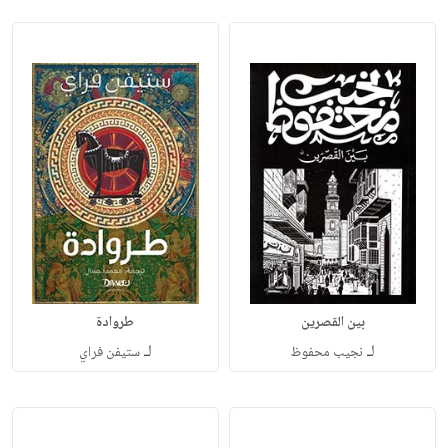
بين القصرين
طروادة
لـ
لـ
نجيب محفوظ
ستيفن فراي