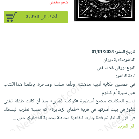
إختياراتنا
تعليمية
شحن مخفض
أسئلة
إختياراتنا
المواضيع
iKitab
يتكرر
كتب
أضف الى الطلبية
بلا
الأكثر
طرحها
أكاديمية
الصحة
حدود
مبيعاً
تحميل
والعناية
صندوق
أسئلة
إختياراتنا
masmu3
الشخصية
القراءة
يتكرر
وسائل
على
جديد
English
تاريخ النشر:
01/01/2025
طرحها
تعليمية
Android
books
الناشر:
مكتبة ديوان
الكل
تحميل
صندوق
تحميل
النوع:
ورقي غلاف فني
iKitab
أجهزة
القراءة
المطبخ
masmu3
نبذة الناشر:
على
العناية
والسفرة
على
جوائز
في خمسين حكاية أدبية مدهشة، وبلُغة سلسة وساحرة، يطلعنا هذا الكتاب
Android
جديد
الشخصية
Apple
على سيرة أم كلثوم.
تحميل
العناية
ترسم الحكايات ملامح أسطورة «كوكب الشرق» منذ أن كانت طفلة تغني
الكل
iKitab
وتصفيف
للأوز في بيت أسرتها في قرية «طماي الزهايرة»، ثم صبية تطرب البسطاء
أواني
متجر
على
الشعر
في قرى الدلتا، ثم فتاة جاءت للقاهرة محاطة بحماية المشايخ، حتى
...
الطهي
الهدايا
Apple
العناية
إقرأ المزيد
أدوات
بالجسم
أقسام
الخبز