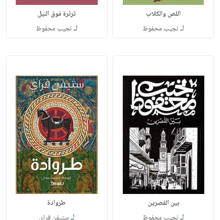
اللص والكلاب
ثرثرة فوق النيل
لـ
لـ
نجيب محفوظ
نجيب محفوظ
بين القصرين
طروادة
لـ
لـ
نجيب محفوظ
ستيفن فراي