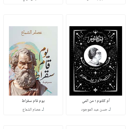
أم كلثوم ؛ من المي
يوم قام سقراط
لـ
لـ
حسن عبد الموجود
عصام الشماع