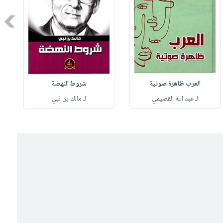
Next
العرب ظاهرة صوتية
شروط النهضة
لـ عبد الله القصيمي
لـ مالك بن نبي