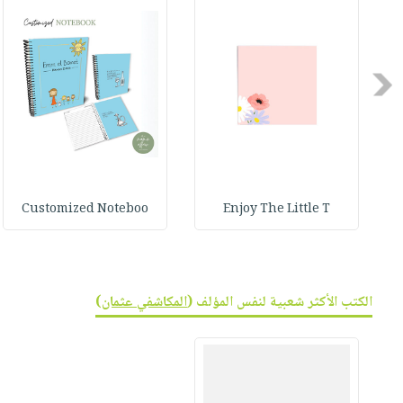
صابون
فيديوهات
عربة
أطفال
أسئلة
التسوق
مناسبات
يتكرر
Previous
طرحها
نشرة
الإصدارات
خدمات
نيل
وفرات
انشر
Customized Noteboo
Enjoy The Little T
كتابك
تواصل
معنا
الكتب الأكثر شعبية لنفس المؤلف (
المكاشفي عثمان
)