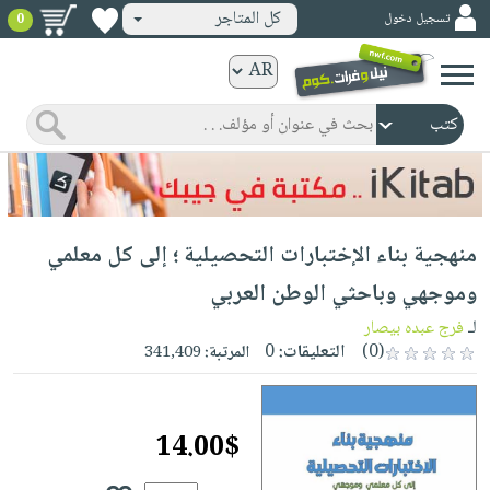
كل المتاجر
تسجيل دخول
0
كتب
ورقية
المواضيع
صدر
كتب
حديثاً
الكترونية
الأكثر
الصفحة
منهجية بناء الإختبارات التحصيلية ؛ إلى كل معلمي
مبيعاً
الرئيسية
كتب
جوائز
وموجهي وباحثي الوطن العربي
صدر
صوتية
شحن
لـ
فرج عبده بيصار
حديثاً
الصفحة
مخفض
(0)
التعليقات:
0
المرتبة:
341,409
الأكثر
الرئيسية
عروض
أطفال
مبيعاً
masmu3
خاصة
وناشئة
كتب
14.00$
بلا
صفحات
مجانية
الصفحة
وسائل
حدود
مشوقة
الرئيسية