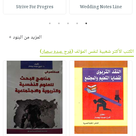
Strive For Progres
Wedding Notes Line
5
4
3
2
1
المزيد من البنود »
الكتب الأكثر شعبية لنفس المؤلف (
فرج عبده بيصار
)