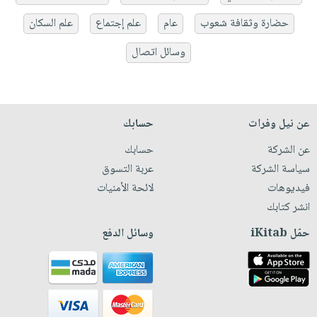
حضارة وثقافة شعوب
عام
علم إجتماع
علم السكان
وسائل اتصال
عن نيل وفرات
حسابك
عن الشركة
حسابك
سياسة الشركة
عربة التسوق
فيديوهات
لائحة الأمنيات
انشر كتابك
حمّل iKitab
وسائل الدفع