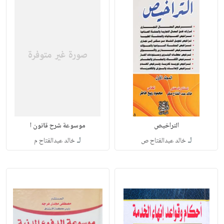
التراخيص
موسوعة شرح قانون ا
لـ
لـ
خالد عبدالفتاح ص
خالد عبدالفتاح م