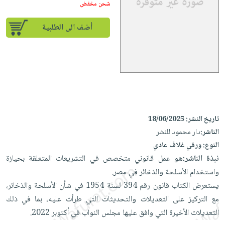
إختياراتنا
تعليمية
شحن مخفض
أسئلة
إختياراتنا
المواضيع
iKitab
يتكرر
كتب
أضف الى الطلبية
بلا
الأكثر
طرحها
أكاديمية
الصحة
حدود
مبيعاً
تحميل
والعناية
صندوق
أسئلة
إختياراتنا
masmu3
الشخصية
القراءة
يتكرر
وسائل
على
جديد
English
طرحها
تعليمية
Android
books
الكل
تحميل
صندوق
تحميل
iKitab
أجهزة
القراءة
المطبخ
masmu3
تاريخ النشر:
18/06/2025
على
العناية
والسفرة
الناشر:
دار محمود للنشر
على
جوائز
Android
جديد
الشخصية
النوع:
ورقي غلاف عادي
Apple
تحميل
نبذة الناشر:
هو عمل قانوني متخصص في التشريعات المتعلقة بحيازة
العناية
الكل
iKitab
واستخدام الأسلحة والذخائر في مصر.
وتصفيف
أواني
متجر
على
يستعرض الكتاب قانون رقم 394 لسنة 1954 في شأن الأسلحة والذخائر،
الشعر
الطهي
الهدايا
Apple
مع التركيز على التعديلات والتحديثات التي طرأت عليه، بما في ذلك
العناية
أدوات
التعديلات الأخيرة التي وافق عليها مجلس النواب في أكتوبر 2022.
بالجسم
أقسام
الخبز