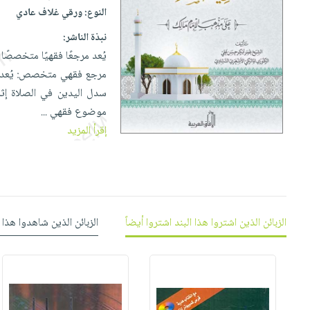
إختياراتنا
تعليمية
أسئلة
النوع:
ورقي غلاف عادي
إختياراتنا
المواضيع
iKitab
يتكرر
كتب
نبذة الناشر:
بلا
الأكثر
طرحها
أكاديمية
الصحة
يُعد مرجعًا فقهيًا متخصصًا
حدود
مبيعاً
تحميل
والعناية
مرجع فقهي متخصص: يُعد الك
صندوق
أسئلة
وسائل
masmu3
الشخصية
سدل اليدين في الصلاة إثر
القراءة
يتكرر
تعليمية
على
جديد
موضوع فقهي
...
English
طرحها
صندوق
Android
إقرأ المزيد
books
الكل
تحميل
القراءة
تحميل
iKitab
أجهزة
جوائز
المطبخ
masmu3
على
العناية
والسفرة
على
Android
جديد
الشخصية
Apple
تحميل
العناية
الزبائن الذين اشتروا هذا البند اشتروا أيضاً
الزبائن الذين شاهدوا هذا 
الكل
iKitab
وتصفيف
أواني
متجر
على
الشعر
الطهي
الهدايا
Apple
العناية
أدوات
بالجسم
أقسام
الخبز