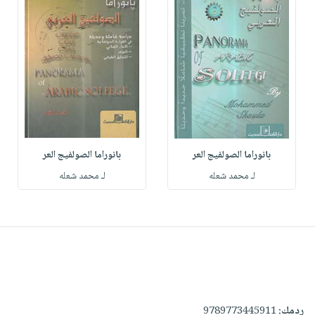
بانوراما الصولفيج العر
بانوراما الصولفيج العر
لـ محمد شعله
لـ محمد شعله
ردمك:
9789773445911