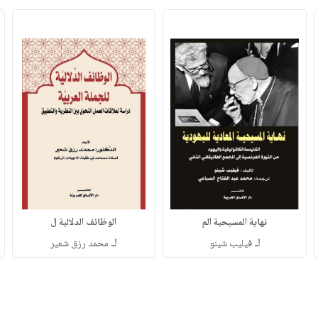
نهاية المسيحية الم
الوظائف الدلالية ل
لـ
لـ
فيليب شينو
محمد رزق شعير