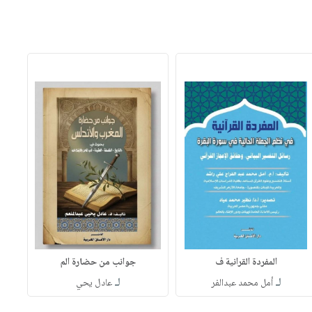
المفردة القرانية ف
جوانب من حضارة الم
لـ
لـ
أمل محمد عبدالفر
عادل يحي