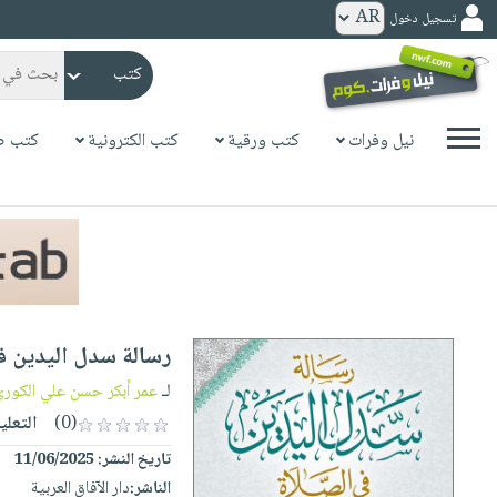
تسجيل دخول
كتب
ورقية
المواضيع
نيل وفرات
كتب ورقية
كتب الكترونية
كتب ص
صدر
كتب
حديثاً
الكترونية
الأكثر
الصفحة
مبيعاً
الرئيسية
كتب
جوائز
صدر
صوتية
شحن
حديثاً
الصفحة
رسالة سدل اليدين ف
مخفض
الأكثر
الرئيسية
عروض
أطفال
لـ
عمر أبكر حسن علي الكوري 
مبيعاً
masmu3
خاصة
وناشئة
(0)
التعلي
كتب
بلا
صفحات
تاريخ النشر:
11/06/2025
مجانية
الصفحة
وسائل
حدود
مشوقة
الناشر:
دار الآفاق العربية
الرئيسية