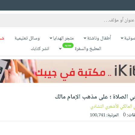
وتية
أطفال وناشئة
متجر الهدايا
وسائل تعليمية
شح
جديد
المطبخ والسفرة
انشر كتابك
ي الصلاة ؛ على مذهب الإمام مالك
المالكي الأشعري التشادي
قات:
0
المرتبة:
100,741