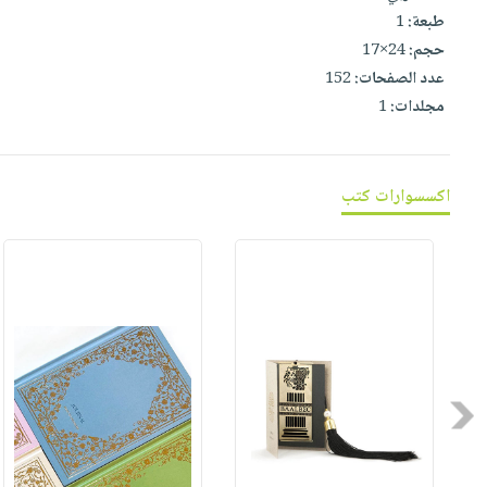
صابون
فيديوهات
طبعة:
1
عربة
أطفال
حجم:
24×17
أسئلة
التسوق
مناسبات
عدد الصفحات:
152
يتكرر
مجلدات:
1
طرحها
نشرة
الإصدارات
خدمات
نيل
اكسسوارات كتب
وفرات
انشر
كتابك
تواصل
معنا
Previous