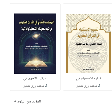
تنغيم الاستفهام في
التركيب النحوى في
لـ
لـ
محمد رزق شعير
محمد رزق شعير
المزيد من البنود »