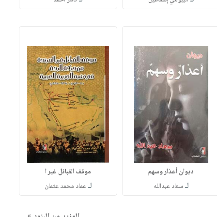
ديوان أعذار وسهم
موقف القبائل غير ا
لـ
لـ
سعاد عبدالله
عماد محمد عثمان
المزيد من البنود »