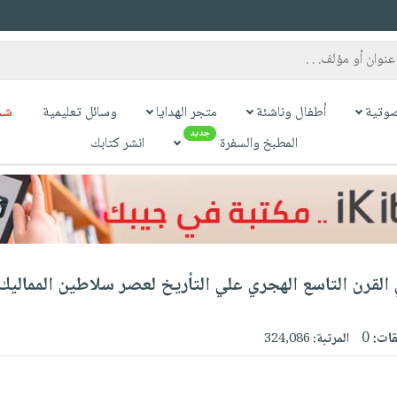
وتية
أطفال وناشئة
متجر الهدايا
وسائل تعليمية
شح
جديد
المطبخ والسفرة
انشر كتابك
القرن التاسع الهجري علي التأريخ لعصر سلاطين المماليك
قات:
0
المرتبة:
324,086