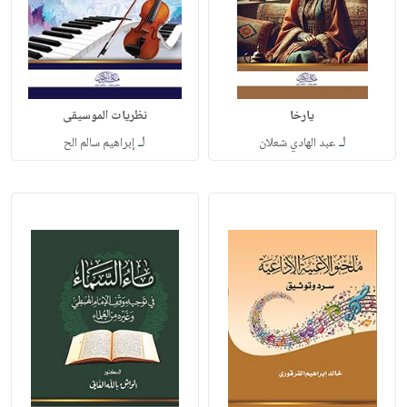
يارخا
نظريات الموسيقى
لـ
لـ
عبد الهادي شعلان
إبراهيم سالم الح