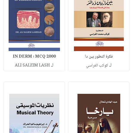
فكرة التطور بين دا
2000 MCQ ؛ IN DERM
لـ
لـ
كوكب الغراسي
ALI SALEIM LASH