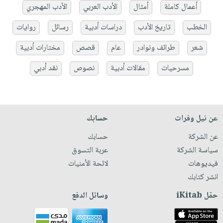
أعمال كاملة
أمثال
الأدب العربي
الأدب المهجري
الخطب
تاريخ الأدب
دراسات أدبية
رسائل
روايات
شعر
طرائف ونوادر
عام
قصص
مختارات أدبية
مسرحيات
مقالات أدبية
نصوص
نقد أدبي
عن نيل وفرات
حسابك
عن الشركة
حسابك
سياسة الشركة
عربة التسوق
فيديوهات
لائحة الأمنيات
انشر كتابك
حمّل iKitab
وسائل الدفع