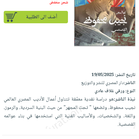
إختياراتنا
تعليمية
شحن مخفض
أسئلة
إختياراتنا
المواضيع
iKitab
يتكرر
كتب
أضف الى الطلبية
بلا
الأكثر
طرحها
أكاديمية
الصحة
حدود
مبيعاً
تحميل
والعناية
صندوق
أسئلة
إختياراتنا
masmu3
الشخصية
القراءة
يتكرر
وسائل
على
جديد
English
طرحها
تعليمية
Android
books
الكل
تحميل
صندوق
تحميل
iKitab
أجهزة
القراءة
المطبخ
masmu3
تاريخ النشر:
19/05/2025
على
العناية
والسفرة
على
جوائز
الناشر:
دار المصري للنشر والتوزيع
Android
جديد
الشخصية
Apple
النوع:
ورقي غلاف عادي
تحميل
العناية
نبذة الناشر:
هو دراسة نقدية معمّقة تتناول أعمال الأديب المصري العالمي
الكل
iKitab
وتصفيف
نجيب محفوظ، وتضعها " تحت المجهر" من حيث البنية السردية، والرموز،
أواني
متجر
على
الشعر
واللغة، والشخصيات، والأساليب الفنية التي استخدمها في بناء عوالمه
الطهي
الهدايا
Apple
القصصية.
العناية
أدوات
بالجسم
أقسام
الخبز