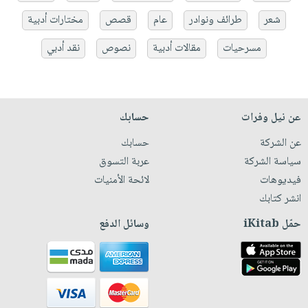
شعر
طرائف ونوادر
عام
قصص
مختارات أدبية
مسرحيات
مقالات أدبية
نصوص
نقد أدبي
عن نيل وفرات
حسابك
عن الشركة
حسابك
سياسة الشركة
عربة التسوق
فيديوهات
لائحة الأمنيات
انشر كتابك
حمّل iKitab
وسائل الدفع