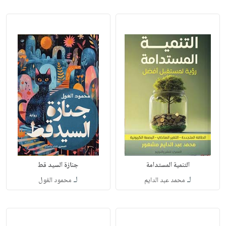
التنمية المستدامة
جنازة السيد قط
لـ
لـ
محمد عبد الدايم
محمود الغول