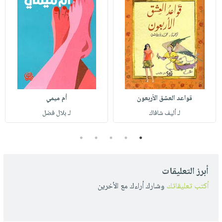
قواعد العشق الأربعون
أم ميمي
لـ أليف شافاك
لـ بلال فضل
5
4
3
2
1
أبرز التعليقات
أكتب تعليقاتك
وشارك أراءك مع الأخرين