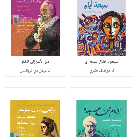
سيعود خلال سبعة أي
من الأسر إلى الخلو
لـ
لـ
عواطف فكري
ميغل دي ثربانتس