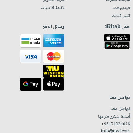
فيديوهات
لائحة الأمنيات
انشر كتابك
حمّل iKitab
وسائل الدفع
تواصل معنا
تواصل معنا
أسئلة يتكرر طرحها
+96171324076
info@nwf.com