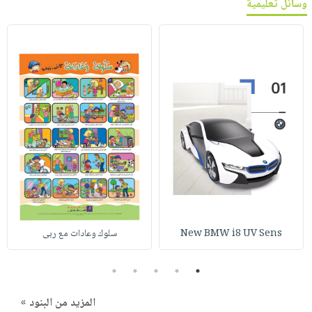
وسائل تعليمية
New BMW i8 UV Sens
سلوك وعادات مع ربى
5
4
3
2
1
المزيد من البنود »