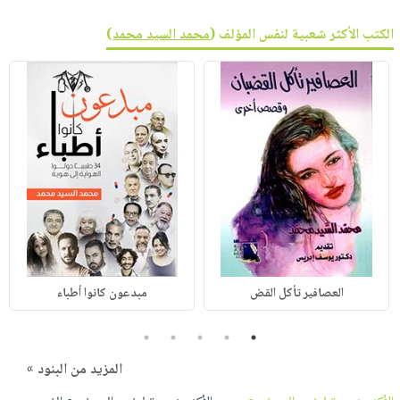
الكتب الأكثر شعبية لنفس المؤلف (
محمد السيد محمد
)
العصافير تأكل القض
مبدعون كانوا أطباء
5
4
3
2
1
المزيد من البنود »