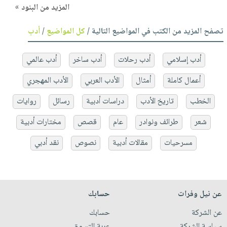
المزيد من البنود »
تصفح المزيد من الكتب في المواضيع التالية /
كل المواضيع
/
أدب
أدب إسلامي
أدب رحلات
أدب ساخر
أدب عالمي
أعمال كاملة
أمثال
الأدب العربي
الأدب المهجري
الخطب
تاريخ الأدب
دراسات أدبية
رسائل
روايات
شعر
طرائف ونوادر
عام
قصص
مختارات أدبية
مسرحيات
مقالات أدبية
نصوص
نقد أدبي
عن نيل وفرات
حسابك
عن الشركة
حسابك
سياسة الشركة
عربة التسوق