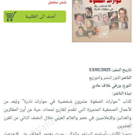
iKitab
تعليمية
شحن مخفض
أسئلة
Ai
بلا
المواضيع
يتكرر
إختيارات
أضف الى الطلبية
حدود
الأكثر
طرحها
كتب
الصحة
أسئلة
مبيعاً
تحميل
أكاديمية
والعناية
يتكرر
وسائل
masmu3
الشخصية
صندوق
طرحها
تعليمية
على
جديد
القراءة
تحميل
صندوق
Android
English
iKitab
الكل
القراءة
تحميل
books
على
أجهزة
تاريخ النشر:
13/05/2025
جوائز
المطبخ
masmu3
Android
العناية
الناشر:
كنوز للنشر والتوزيع
والسفرة
على
تحميل
جديد
الشخصية
النوع:
ورقي غلاف عادي
Apple
iKitab
نبذة الناشر:
العناية
الكل
على
كتاب "حوارات الصفوة: عشرون شخصية في حوارات نادرة" ويُعد من
وتصفيف
أواني
متجر
Apple
الأعمال الصحفية المتميزة التي تقدم للقارئ لمحات حية عن أبرز المفكرين
الشعر
الطهي
الهدايا
والفنانين والإعلاميين في مصر والعالم العربي خلال النصف الثاني من القرن
العناية
أدوات
العشرين.
بالجسم
أقسام
الخبز
يتميز الكتاب بأسلوبه الساخر والذكي، حيث يعتمد المؤلف على الاختصار