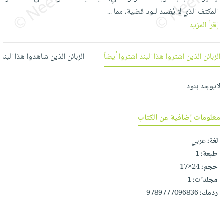
العناية
الأكثر
شحن
المكثف الذي لا يُفسد للود قضية، مما
...
أدوات
بالأسنان
مبيعاً
مجاني
إقرأ المزيد
المائدة
الحمية
العودة
بنود
الأوعية
والتغذية
للمدارس
مختارة
والتخزين
الزبائن الذين اشتروا هذا البند اشتروا أيضاً
الزبائن الذين شاهدوا هذا البند
اشتراكات
اكسسوارات
أدوات
كتب
كل
بحث
المطبخ
لايوجد بنود
الاشتراكات
اكسسوارات
متقدم
منزلية
صندوق
معلومات إضافية عن الكتاب
القراءة
اكسسوارات
iKitab
ملابس
نيل
لغة:
عربي
بلا
مطرزات
طبعة:
1
وفرات
حدود
حجم:
24×17
حقائب
عن
حسابك
مجلدات:
1
حلي
الشركة
ردمك:
9789777096836
عناية
لائحة
سياسة
بالذات
الأمنيات
الشركة