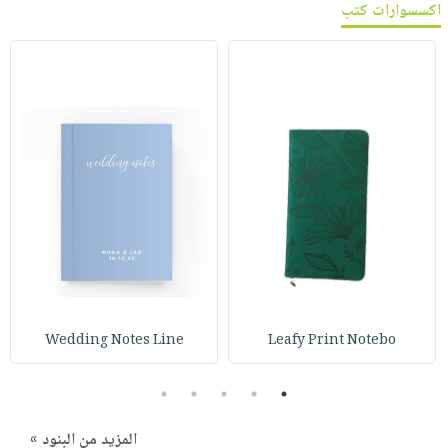
صابون
اكسسوارات كتب
فيديوهات
عربة
أطفال
أسئلة
التسوق
مناسبات
يتكرر
طرحها
نشرة
الإصدارات
خدمات
نيل
وفرات
انشر
كتابك
تواصل
معنا
Wedding Notes Line
Leafy Print Notebo
5
4
3
2
1
المزيد من البنود »