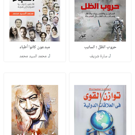
حروب الظل ؛ السايب
مبدعون كانوا أطباء
لـ
لـ
سارة شريف
محمد السيد محمد