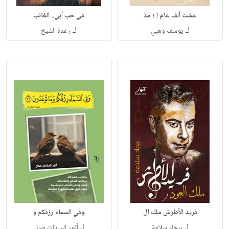
عشت ألف عام ! ؛ مذ
في حب أبي.. الغائب
لـ
لـ
يوسف وهبي
رغدة الشيخ
فريد الأطرش ملك ال
وفي السماء رزقكم و
لـ
لـ
بيجاد سلامة
أنور السادات صال