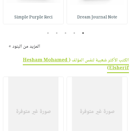
صابون
فيديوهات
عربة
أطفال
أسئلة
التسوق
Simple Purple Reci
Dream Journal Note
مناسبات
يتكرر
طرحها
نشرة
5
4
3
2
1
الإصدارات
خدمات
المزيد من البنود »
نيل
وفرات
الكتب الأكثر شعبية لنفس المؤلف (
Hesham Mohamed
انشر
)
Elsherif
كتابك
تواصل
معنا