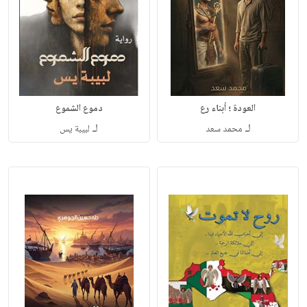
العودة ؛ أبناء رع
دموع الشموع
لـ
لـ
محمد سعد
لبيبة يس