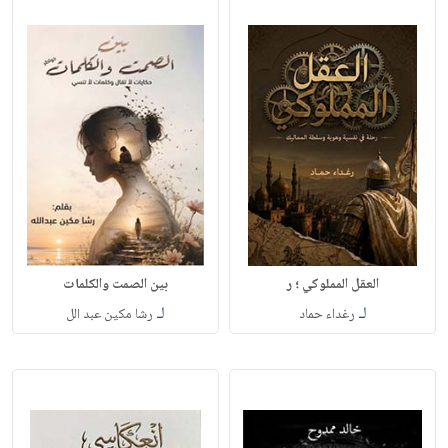
العقل المملوكي ؛ ر
بين الصمت والكلمات
لـ
لـ
رغداء حماد
رشا مكين عبد الل