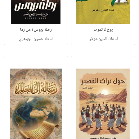
روح لا تموت
رحلة بروس ؛ من رما
لـ
لـ
علاء الدين عوض
طه حسين الجوهري