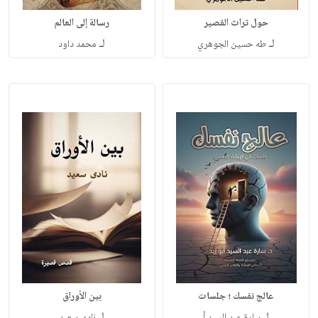
حول تراث القصير
رسالة إلى العالم
لـ
لـ
طه حسين الجوهري
محمد داود
عالج نفسك ؛ جلسات
بين الأوراق
لـ
لـ
سارة عبد السيد أ
نادى سعيد