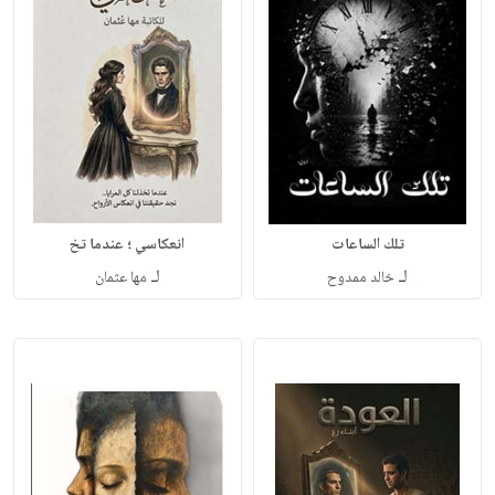
تلك الساعات
انعكاسي ؛ عندما تخ
لـ
لـ
خالد ممدوح
مها عثمان