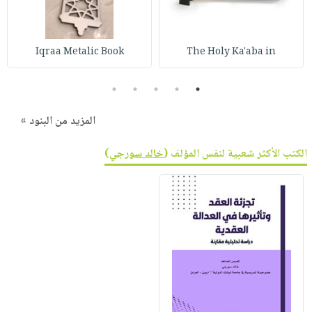
صابون
فيديوهات
عربة
أطفال
أسئلة
التسوق
مناسبات
يتكرر
Iqraa Metalic Book
The Holy Ka'aba in
طرحها
نشرة
5
4
3
2
1
الإصدارات
خدمات
نيل
المزيد من البنود »
وفرات
انشر
الكتب الأكثر شعبية لنفس المؤلف (
خالد سورجي
)
كتابك
تواصل
معنا