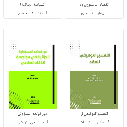
القضاء الدستوري ود
السياسة الجنائية ا
لـ
لـ
بيوار عبد الرحيم
غادة ماهر محمد م
التفسير التوفيقي ل
دور قواعد المسؤولي
لـ
لـ
ئاسؤس نامق براخا
هديل علي القريشي