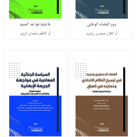
دور القضاء الوطني
فاعلية قواعد المسؤ
لـ
لـ
ئافان محسن رشيد
كاظم حمدان البزو