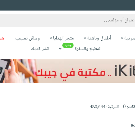
وتية
أطفال وناشئة
متجر الهدايا
وسائل تعليمية
شح
جديد
المطبخ والسفرة
انشر كتابك
قات:
0
المرتبة:
480,644
يع