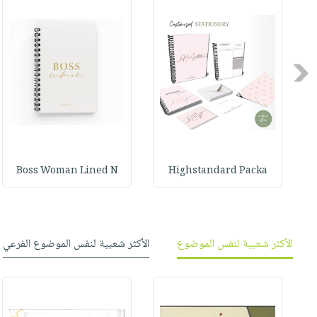
صابون
فيديوهات
عربة
أطفال
أسئلة
التسوق
مناسبات
يتكرر
Previous
طرحها
نشرة
الإصدارات
خدمات
نيل
وفرات
انشر
Boss Woman Lined N
Highstandard Packa
كتابك
تواصل
معنا
الأكثر شعبية لنفس الموضوع
الأكثر شعبية لنفس الموضوع الفرعي