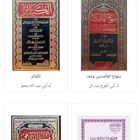
منهاج القاصدين ومف
الكبائر
لـ
لـ
أبي الفرج عبد ال
أبي عبد الله محم