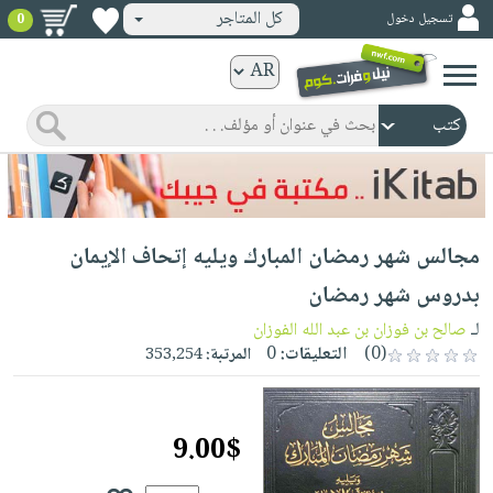
كل المتاجر
تسجيل دخول
0
كتب
ورقية
المواضيع
صدر
كتب
حديثاً
الكترونية
الأكثر
الصفحة
مجالس شهر رمضان المبارك ويليه إتحاف الإيمان
مبيعاً
الرئيسية
كتب
جوائز
بدروس شهر رمضان
صدر
صوتية
شحن
لـ
صالح بن فوزان بن عبد الله الفوزان
حديثاً
الصفحة
مخفض
(0)
التعليقات:
0
المرتبة:
353,254
الأكثر
الرئيسية
عروض
أطفال
مبيعاً
masmu3
خاصة
وناشئة
كتب
9.00$
بلا
صفحات
مجانية
الصفحة
وسائل
حدود
مشوقة
الرئيسية