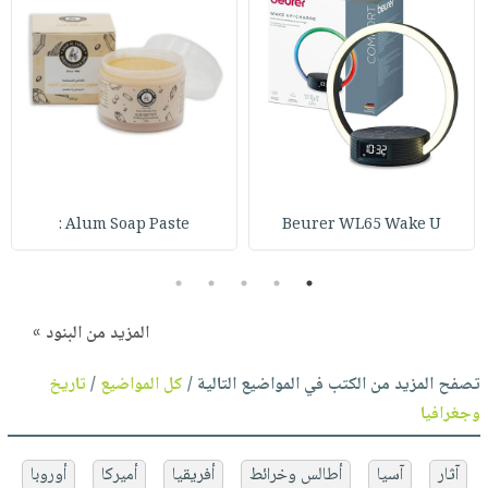
Alum Soap Paste :
Beurer WL65 Wake U
5
4
3
2
1
المزيد من البنود »
تصفح المزيد من الكتب في المواضيع التالية /
كل المواضيع
/
تاريخ
وجغرافيا
آثار
آسيا
أطالس وخرائط
أفريقيا
أميركا
أوروبا