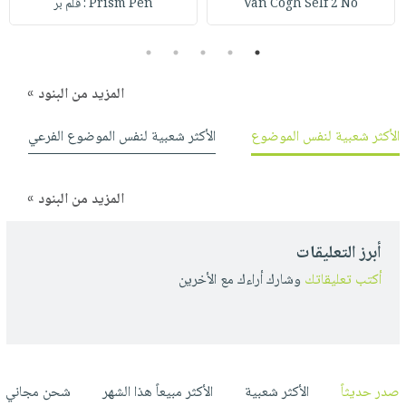
Van Cogh Self 2 No
Prism Pen : قلم بر
صابون
فيديوهات
عربة
أطفال
أسئلة
التسوق
5
4
3
2
1
مناسبات
يتكرر
طرحها
نشرة
المزيد من البنود »
الإصدارات
خدمات
الأكثر شعبية لنفس الموضوع
الأكثر شعبية لنفس الموضوع الفرعي
نيل
وفرات
انشر
المزيد من البنود »
كتابك
تواصل
أبرز التعليقات
معنا
أكتب تعليقاتك
وشارك أراءك مع الأخرين
صدر حديثاً
الأكثر شعبية
الأكثر مبيعاً هذا الشهر
شحن مجاني