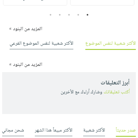
صابون
فيديوهات
عربة
أطفال
5
4
3
2
1
أسئلة
التسوق
مناسبات
يتكرر
المزيد من البنود »
طرحها
نشرة
الإصدارات
خدمات
الأكثر شعبية لنفس الموضوع
الأكثر شعبية لنفس الموضوع الفرعي
نيل
وفرات
المزيد من البنود »
انشر
كتابك
أبرز التعليقات
تواصل
أكتب تعليقاتك
وشارك أراءك مع الأخرين
معنا
صدر حديثاً
الأكثر شعبية
الأكثر مبيعاً هذا الشهر
شحن مجاني