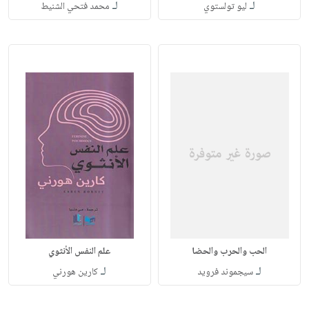
لـ
لـ
ليو تولستوي
محمد فتحي الشنيط
الحب والحرب والحضا
علم النفس الأنثوي
لـ
لـ
سيجموند فرويد
كارين هورني