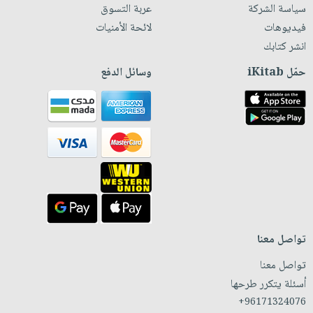
سياسة الشركة
عربة التسوق
فيديوهات
لائحة الأمنيات
انشر كتابك
حمّل iKitab
وسائل الدفع
تواصل معنا
تواصل معنا
أسئلة يتكرر طرحها
+96171324076