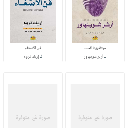
ميتافزيقا الحب
فن الأصغاء
لـ
لـ
أرثر شوبنهاور
إريك فروم