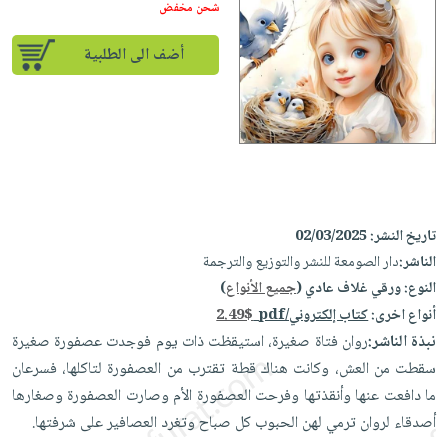
iKitab
تعليمية
شحن مخفض
أسئلة
Ai
بلا
المواضيع
يتكرر
إختيارات
أضف الى الطلبية
حدود
الأكثر
طرحها
كتب
الصحة
أسئلة
مبيعاً
تحميل
أكاديمية
والعناية
يتكرر
وسائل
masmu3
الشخصية
صندوق
طرحها
تعليمية
على
جديد
القراءة
تحميل
صندوق
Android
English
iKitab
الكل
القراءة
تحميل
books
على
أجهزة
جوائز
المطبخ
تاريخ النشر:
02/03/2025
masmu3
Android
العناية
والسفرة
الناشر:
دار الصومعة للنشر والتوزيع والترجمة
على
تحميل
جديد
الشخصية
النوع:
ورقي غلاف عادي (
جميع الأنواع
)
Apple
iKitab
أنواع اخرى:
كتاب إلكتروني/pdf
2.49$
العناية
الكل
على
نبذة الناشر:
روان فتاة صغيرة، استيقظت ذات يوم فوجدت عصفورة صغيرة
وتصفيف
أواني
متجر
Apple
سقطت من العش، وكانت هناك قطة تقترب من العصفورة لتاكلها، فسرعان
الشعر
الطهي
الهدايا
ما دافعت عنها وأنقذتها وفرحت العصفورة الأم وصارت العصفورة وصغارها
العناية
أدوات
أصدقاء لروان ترمي لهن الحبوب كل صباح وتغرد العصافير على شرفتها.
بالجسم
أقسام
الخبز