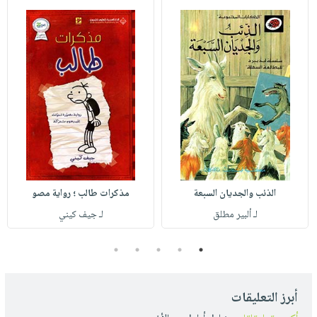
الذئب والجديان السبعة
مذكرات طالب ؛ رواية مصو
لـ ألبير مطلق
لـ جيف كيني
5
4
3
2
1
أبرز التعليقات