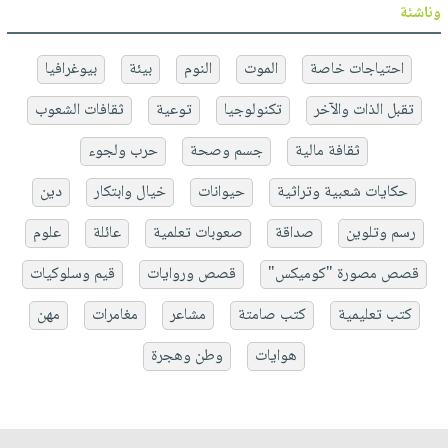
وناشئة
احتياجات خاصة
الموت
النوم
بيئة
بيوغرافيا
تقبل الذات والآخر
تكنولوجيا
توعية
ثقافات الشعوب
ثقافة مالية
جسم وصحة
حرب ولجوء
حكايات شعبية وتراثية
حيوانات
خيال وابتكار
دين
رسم وتلوين
صداقة
صعوبات تعلمية
عائلة
علوم
قصص مصورة "كوميكس"
قصص وروايات
قيم وسلوكيات
كتب تعليمية
كتب صامتة
مشاعر
مغامرات
مهن
هوايات
وطن وهجرة