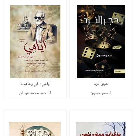
حجر النرد
أيامي ؛ في رحاب دا
لـ
لـ
سمر حسون
أحمد محمد عبد ال