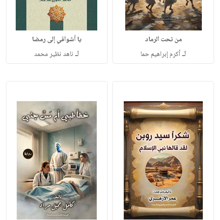
من تحت الرماد
يا أشواقي إلى رمضا
لـ
لـ
أكرم إبراهيم حما
ناهد نظير محمد