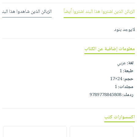
العناية
الأكثر
شحن
أدوات
الزبائن الذين اشتروا هذا البند اشتروا أيضاً
الزبائن الذين شاهدوا هذا البند
بالأسنان
مبيعاً
مجاني
المائدة
الحمية
العودة
بنود
الأوعية
والتغذية
لايوجد بنود
للمدارس
مختارة
والتخزين
اشتراكات
اكسسوارات
أدوات
كتب
كل
معلومات إضافية عن الكتاب
بحث
المطبخ
الاشتراكات
اكسسوارات
متقدم
لغة:
عربي
منزلية
صندوق
طبعة:
1
القراءة
اكسسوارات
حجم:
24×17
iKitab
ملابس
نيل
مجلدات:
1
بلا
مطرزات
وفرات
ردمك:
9789778845808
حدود
حقائب
عن
حسابك
حلي
الشركة
اكسسوارات كتب
عناية
لائحة
سياسة
بالذات
الأمنيات
الشركة