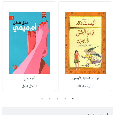
قواعد العشق الأربعون
أم ميمي
لـ أليف شافاك
لـ بلال فضل
5
4
3
2
1