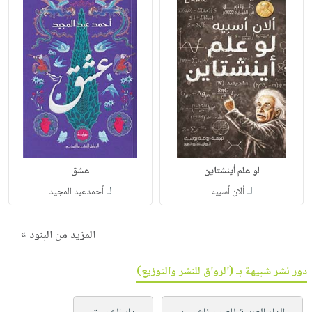
لو علم أينشتاين
عشق
لـ
لـ
ألان أسبيه
أحمدعبد المجيد
المزيد من البنود »
دور نشر شبيهة بـ (الرواق للنشر والتوزيع)