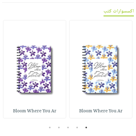
صابون
فيديوهات
عربة
اكسسوارات كتب
أطفال
أسئلة
التسوق
مناسبات
يتكرر
طرحها
نشرة
الإصدارات
خدمات
نيل
وفرات
انشر
كتابك
تواصل
معنا
Bloom Where You Ar
Bloom Where You Ar
5
4
3
2
1