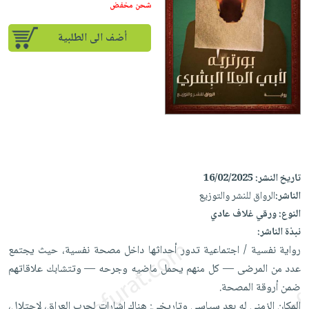
إختياراتنا
تعليمية
شحن مخفض
أسئلة
إختياراتنا
المواضيع
iKitab
يتكرر
كتب
أضف الى الطلبية
بلا
الأكثر
طرحها
أكاديمية
الصحة
حدود
مبيعاً
تحميل
والعناية
صندوق
أسئلة
وسائل
masmu3
الشخصية
القراءة
يتكرر
تعليمية
على
جديد
English
طرحها
صندوق
Android
books
الكل
تحميل
القراءة
تحميل
iKitab
أجهزة
جوائز
المطبخ
masmu3
على
العناية
تاريخ النشر:
16/02/2025
والسفرة
على
Android
جديد
الشخصية
الناشر:
الرواق للنشر والتوزيع
Apple
النوع:
ورقي غلاف عادي
تحميل
العناية
الكل
نبذة الناشر:
iKitab
وتصفيف
أواني
متجر
رواية نفسية / اجتماعية تدور أحداثها داخل مصحة نفسية، حيث يجتمع
على
الشعر
الطهي
الهدايا
عدد من المرضى — كل منهم يحمل ماضيه وجرحه — وتتشابك علاقاتهم
Apple
العناية
أدوات
ضمن أروقة المصحة.
بالجسم
أقسام
الخبز
المكان الزمني له بعد سياسي وتاريخي: هناك إشارات لحرب العراق، لاحتلال،