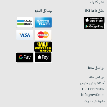
انشر كتابك
حمّل iKitab
وسائل الدفع
تواصل معنا
تواصل معنا
أسئلة يتكرر طرحها
+96171172802
info@nwf.com
نشرة الإصدارات