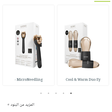
MicroNeedling -
Cool & Warm Duo Ey
5
4
3
2
1
المزيد من البنود »