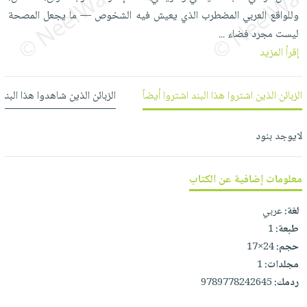
العناية
الأكثر
شحن
وللواقع العربي المضطرب الذي يعيش فيه الشخوص — ما يجعل المصحة
أدوات
بالأسنان
مبيعاً
مجاني
ليست مجرد فضاء
...
المائدة
الحمية
العودة
إقرأ المزيد
بنود
الأوعية
والتغذية
للمدارس
مختارة
والتخزين
اشتراكات
اكسسوارات
الزبائن الذين اشتروا هذا البند اشتروا أيضاً
الزبائن الذين شاهدوا هذا البند
أدوات
كتب
كل
بحث
المطبخ
الاشتراكات
اكسسوارات
متقدم
لايوجد بنود
منزلية
صندوق
القراءة
اكسسوارات
معلومات إضافية عن الكتاب
iKitab
ملابس
نيل
بلا
مطرزات
لغة:
عربي
وفرات
حدود
طبعة:
1
حقائب
عن
حسابك
حجم:
24×17
حلي
الشركة
مجلدات:
1
عناية
لائحة
سياسة
ردمك:
9789778242645
بالذات
الأمنيات
الشركة