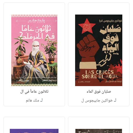
صلبان فوق الماء
ثلاثون عاماً في ال
لـ
لـ
خواكين جاييجوس ل
ملك هانم