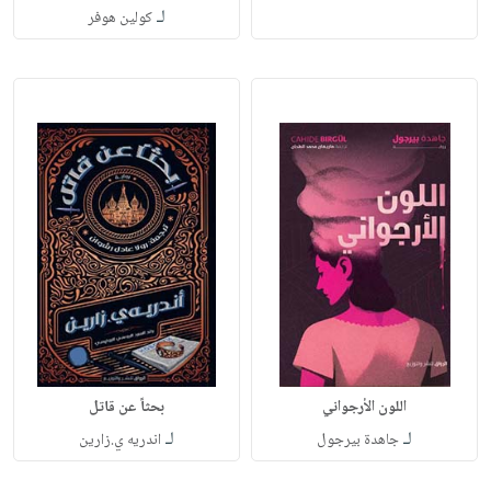
لـ
كولين هوفر
اللون الأرجواني
بحثاً عن قاتل
لـ
لـ
جاهدة بيرجول
اندريه ي.زارين