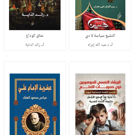
التشيع سياسة لا دي
عناق الوداع
لـ
لـ
د.عبد الله إبراه
رائد الداية