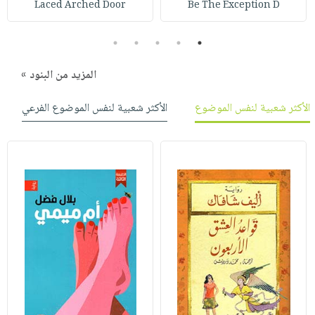
Laced Arched Door
Be The Exception D
صابون
فيديوهات
عربة
أطفال
أسئلة
التسوق
5
4
3
2
1
مناسبات
يتكرر
طرحها
نشرة
المزيد من البنود »
الإصدارات
خدمات
الأكثر شعبية لنفس الموضوع
الأكثر شعبية لنفس الموضوع الفرعي
نيل
وفرات
انشر
كتابك
تواصل
معنا