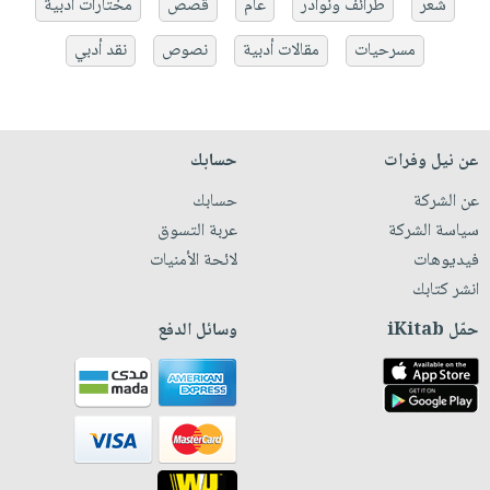
شعر
طرائف ونوادر
عام
قصص
مختارات أدبية
مسرحيات
مقالات أدبية
نصوص
نقد أدبي
عن نيل وفرات
حسابك
عن الشركة
حسابك
سياسة الشركة
عربة التسوق
فيديوهات
لائحة الأمنيات
انشر كتابك
حمّل iKitab
وسائل الدفع