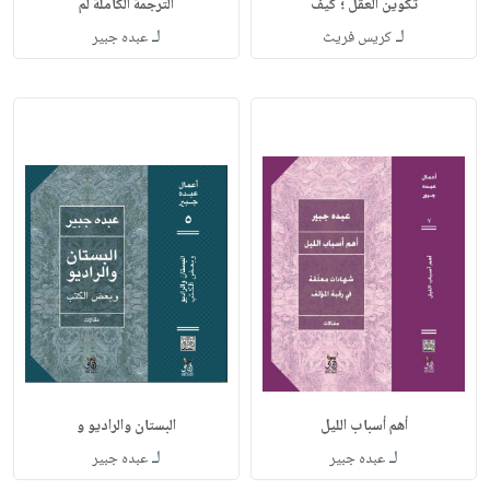
تكوين العقل ؛ كيف
الترجمة الكاملة لم
لـ
لـ
كريس فريث
عبده جبير
أهم أسباب الليل
البستان والراديو و
لـ
لـ
عبده جبير
عبده جبير