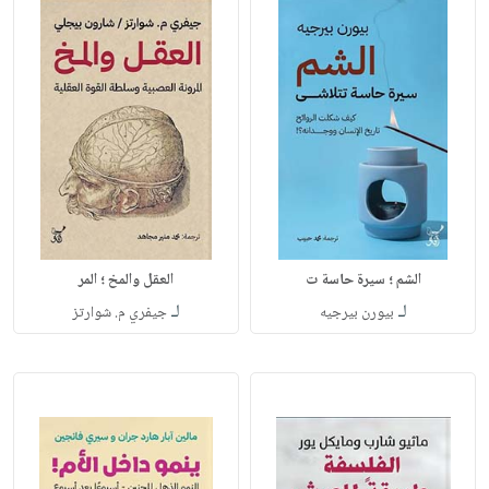
الشم ؛ سيرة حاسة ت
العقل والمخ ؛ المر
لـ
لـ
بيورن بيرجيه
جيفري م. شوارتز