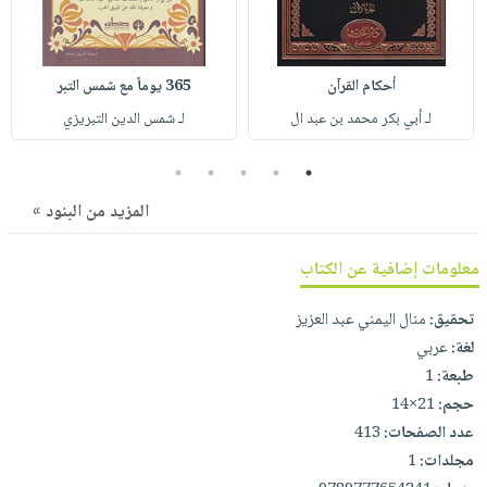
صابون
فيديوهات
عربة
أطفال
أسئلة
التسوق
مناسبات
يتكرر
أحكام القرآن
365 يوماً مع شمس التبر
طرحها
نشرة
لـ أبي بكر محمد بن عبد ال
لـ شمس الدين التبريزي
الإصدارات
خدمات
5
4
3
2
1
نيل
وفرات
المزيد من البنود »
انشر
كتابك
معلومات إضافية عن الكتاب
تواصل
تحقيق:
منال اليمني عبد العزيز
معنا
لغة:
عربي
طبعة:
1
حجم:
21×14
عدد الصفحات:
413
مجلدات:
1