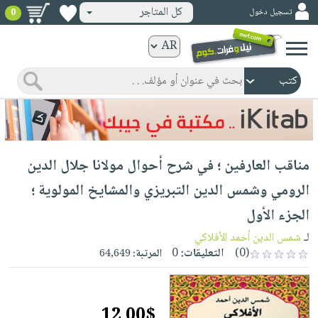
كل المتاجر
تسجيل دخول
0
كتب
ورقية
المواضيع
صدر
كتب
حديثاً
الكترونية
الأكثر
الصفحة
مناقب العارفين ؛ في شرح أحوال مولانا جلال الدين
مبيعاً
الرئيسية
كتب
جوائز
الرومي وشمس الدين التبريزي والمشايخ المولوية ؛
صدر
صوتية
شحن
الجزء الأول
حديثاً
الصفحة
مخفض
الأكثر
لـ
شمس الدين أحمد الأفلاكي
الرئيسية
عروض
أطفال
(0)
التعليقات:
0
المرتبة:
64,649
مبيعاً
masmu3
خاصة
وناشئة
كتب
بلا
صفحات
مجانية
الصفحة
وسائل
حدود
مشوقة
12.00$
الرئيسية