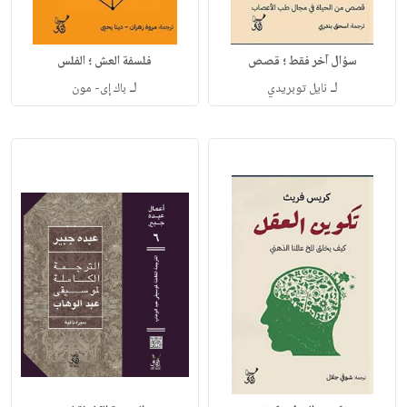
سؤال آخر فقط ؛ قصص
فلسفة العش ؛ الفلس
لـ
لـ
نايل توبريدي
باك إى- مون