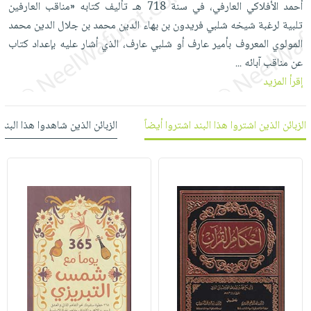
أحمد الأفلاكي العارفي، في سنة 718 هـ تأليف كتابه «مناقب العارفين
العناية
الأكثر
شحن
أدوات
تلبية لرغبة شيخه شلبي فريدون بن بهاء الدين محمد بن جلال الدين محمد
بالأسنان
مبيعاً
مجاني
المائدة
المولوي المعروف بأمير عارف أو شلبي عارف، الذي أشار عليه بإعداد كتاب
الحمية
العودة
بنود
الأوعية
عن مناقب آبائه
...
والتغذية
للمدارس
مختارة
والتخزين
اشتراكات
إقرأ المزيد
اكسسوارات
أدوات
كتب
كل
بحث
المطبخ
الزبائن الذين اشتروا هذا البند اشتروا أيضاً
الزبائن الذين شاهدوا هذا البند
الاشتراكات
اكسسوارات
متقدم
منزلية
صندوق
القراءة
اكسسوارات
iKitab
ملابس
نيل
بلا
مطرزات
وفرات
حدود
حقائب
عن
حسابك
حلي
الشركة
عناية
لائحة
سياسة
بالذات
الأمنيات
الشركة