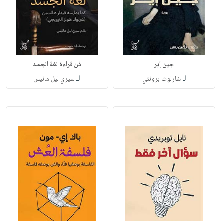
جين إير
فن قراءة لغة الجسد
لـ
لـ
شارلوت برونتي
سيري ليل مانيس