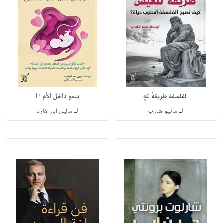
الفلسفة طريقةً للع
ينمو داخل الأم ! ا
لـ
لـ
ماثيو شارب
مالين آبار هارد