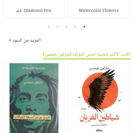
Watercolor Flowers
Diamond Pen : قلم
5
4
3
2
1
المزيد من البنود »
الكتب الأكثر شعبية لنفس المؤلف (
مارلون جيمس
)