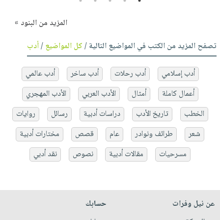
5
4
3
2
1
المزيد من البنود »
تصفح المزيد من الكتب في المواضيع التالية /
كل المواضيع
/
أدب
أدب إسلامي
أدب رحلات
أدب ساخر
أدب عالمي
أعمال كاملة
أمثال
الأدب العربي
الأدب المهجري
الخطب
تاريخ الأدب
دراسات أدبية
رسائل
روايات
شعر
طرائف ونوادر
عام
قصص
مختارات أدبية
مسرحيات
مقالات أدبية
نصوص
نقد أدبي
عن نيل وفرات
حسابك