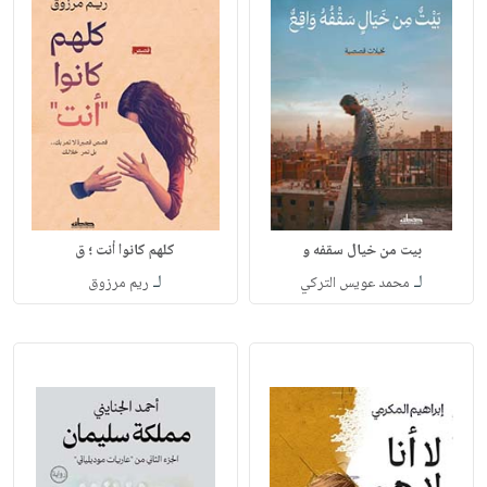
بيت من خيال سقفه و
كلهم كانوا أنت ؛ ق
لـ
لـ
محمد عويس التركي
ريم مرزوق