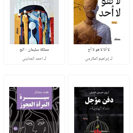
لا أنا لا هو لا أح
مملكة سليمان - الج
لـ
لـ
إبراهيم المكرمي
احمد الجنايني