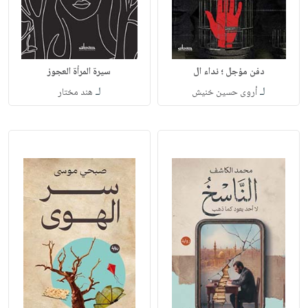
دفن مؤجل ؛ نداء ال
سيرة المرأة العجوز
لـ
لـ
أروى حسين خنيش
هند مختار