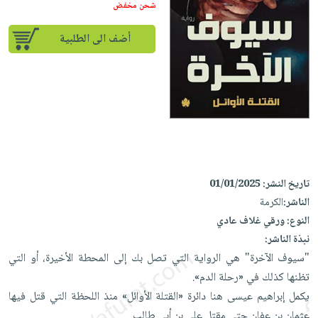
إختياراتنا
تعليمية
شحن مخفض
أسئلة
إختياراتنا
المواضيع
iKitab
يتكرر
كتب
أضف الى الطلبية
بلا
الأكثر
طرحها
أكاديمية
الصحة
حدود
مبيعاً
تحميل
والعناية
صندوق
أسئلة
وسائل
masmu3
الشخصية
القراءة
يتكرر
تعليمية
على
جديد
English
طرحها
صندوق
Android
books
الكل
تحميل
القراءة
تحميل
iKitab
أجهزة
جوائز
المطبخ
masmu3
على
العناية
تاريخ النشر:
01/01/2025
والسفرة
على
Android
جديد
الشخصية
الناشر:
الكرمة
Apple
النوع:
ورقي غلاف عادي
تحميل
العناية
الكل
نبذة الناشر:
iKitab
وتصفيف
أواني
متجر
"سيوف الآخرة" هي الرواية التي تصل بك إلى المحطة الأخيرة، أو التي
على
الشعر
الطهي
الهدايا
تظنها كذلك في «رحلة الدم».
Apple
العناية
أدوات
يكمل إبراهيم عيسى هنا دائرة «القتلة الأوائل» منذ اللحظة التي قتل فيها
بالجسم
أقسام
الخبز
عثمان بن عفان حتى مقتل علي بن أبي طالب.