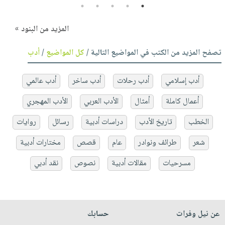
5
4
3
2
1
المزيد من البنود »
تصفح المزيد من الكتب في المواضيع التالية /
كل المواضيع
/
أدب
أدب إسلامي
أدب رحلات
أدب ساخر
أدب عالمي
أعمال كاملة
أمثال
الأدب العربي
الأدب المهجري
الخطب
تاريخ الأدب
دراسات أدبية
رسائل
روايات
شعر
طرائف ونوادر
عام
قصص
مختارات أدبية
مسرحيات
مقالات أدبية
نصوص
نقد أدبي
عن نيل وفرات
حسابك