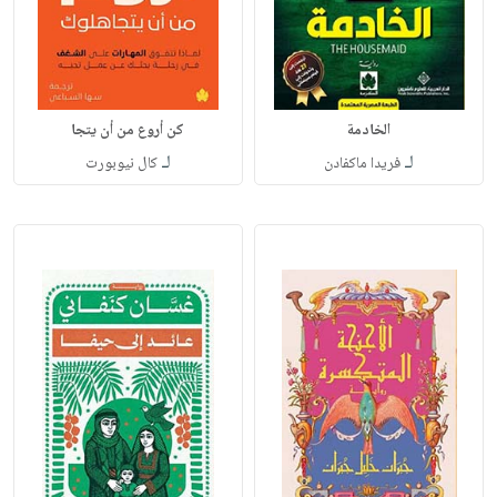
الخادمة
كن أروع من أن يتجا
لـ
لـ
فريدا ماكفادن
كال نيوبورت