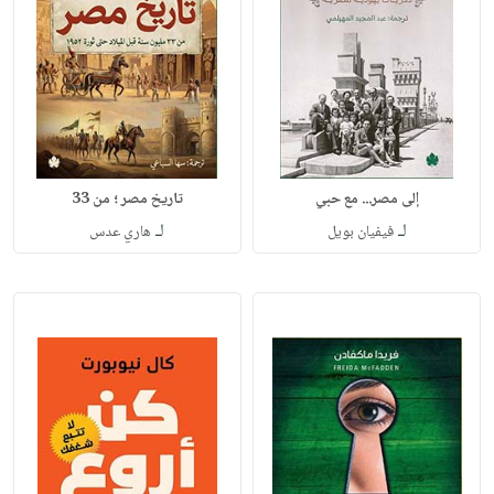
إلى مصر... مع حبي
تاريخ مصر ؛ من 33
لـ
لـ
فيفيان بويل
هاري عدس