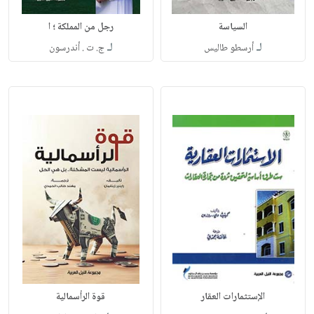
السياسة
رجل من المملكة ؛ ا
لـ
لـ
أرسطو طاليس
ج. ت . أندرسون
الإستثمارات العقار
قوة الرأسمالية