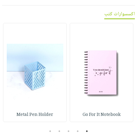
صابون
فيديوهات
عربة
أطفال
اكسسوارات كتب
أسئلة
التسوق
مناسبات
يتكرر
طرحها
نشرة
الإصدارات
خدمات
نيل
وفرات
انشر
كتابك
تواصل
معنا
Metal Pen Holder
Go For It Notebook
5
4
3
2
1