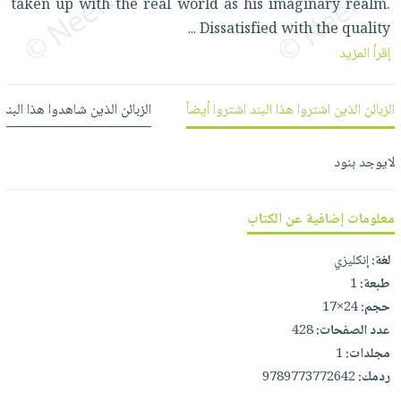
taken up with the real world as his imaginary realm.
العناية
الأكثر
شحن
أدوات
Dissatisfied with the quality
...
بالأسنان
مبيعاً
مجاني
المائدة
إقرأ المزيد
الحمية
العودة
بنود
الأوعية
والتغذية
للمدارس
مختارة
والتخزين
اشتراكات
الزبائن الذين اشتروا هذا البند اشتروا أيضاً
الزبائن الذين شاهدوا هذا البند
اكسسوارات
أدوات
كتب
كل
بحث
المطبخ
لايوجد بنود
الاشتراكات
اكسسوارات
متقدم
منزلية
صندوق
القراءة
اكسسوارات
معلومات إضافية عن الكتاب
iKitab
ملابس
نيل
لغة:
إنكليزي
بلا
مطرزات
وفرات
طبعة:
1
حدود
حقائب
حجم:
24×17
عن
حسابك
حلي
عدد الصفحات:
428
الشركة
مجلدات:
1
عناية
لائحة
سياسة
ردمك:
9789773772642
بالذات
الأمنيات
الشركة