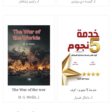
لـ
لـ
كينيث دي.روزين
راينير زيتلمان
خدمة 5 نجوم ؛ كيف
The War of the wor
لـ
لـ
مايكل هيبيل
H. G. Wells