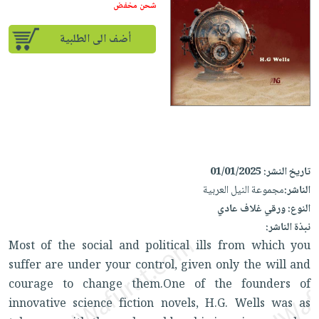
إختياراتنا
تعليمية
شحن مخفض
أسئلة
إختياراتنا
المواضيع
iKitab
يتكرر
كتب
أضف الى الطلبية
بلا
الأكثر
طرحها
أكاديمية
الصحة
حدود
مبيعاً
تحميل
والعناية
صندوق
أسئلة
إختياراتنا
masmu3
الشخصية
القراءة
يتكرر
وسائل
على
جديد
English
طرحها
تعليمية
Android
books
الكل
تحميل
صندوق
تحميل
iKitab
أجهزة
القراءة
المطبخ
masmu3
تاريخ النشر:
01/01/2025
على
العناية
والسفرة
على
جوائز
الناشر:
مجموعة النيل العربية
Android
جديد
الشخصية
Apple
النوع:
ورقي غلاف عادي
تحميل
العناية
نبذة الناشر:
الكل
iKitab
وتصفيف
Most of the social and political ills from which you
أواني
متجر
على
الشعر
suffer are under your control, given only the will and
الطهي
الهدايا
Apple
courage to change them.One of the founders of
العناية
أدوات
innovative science fiction novels, H.G. Wells was as
بالجسم
أقسام
الخبز