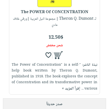
إختياراتنا
تعليمية
أسئلة
إختياراتنا
المواضيع
iKitab
يتكرر
The POWER Of CONCENTRATION
كتب
بلا
الأكثر
طرحها
لـ Theron Q. Dumont
أكاديمية
| مجموعة النيل العربية |ورقي غلاف
الصحة
حدود
مبيعاً
تحميل
عادي
والعناية
صندوق
أسئلة
وسائل
masmu3
الشخصية
القراءة
يتكرر
تعليمية
12.50$
على
جديد
English
طرحها
صندوق
Android
شحن مخفض
books
الكل
تحميل
القراءة
تحميل
iKitab
أجهزة
جوائز
المطبخ
masmu3
على
العناية
والسفرة
على
نبذة الناشر:
"The Power of Concentration" is a self-
Android
جديد
الشخصية
Apple
help book written by Theron Q. Dumont,
تحميل
العناية
published in 1918. The book explores the concept
الكل
of Concentration and its transformative power in
iKitab
وتصفيف
أواني
متجر
إقرأ المزيد »
various ...
على
الشعر
الطهي
الهدايا
Apple
العناية
أدوات
بالجسم
صدر حديثاً
أقسام
الخبز