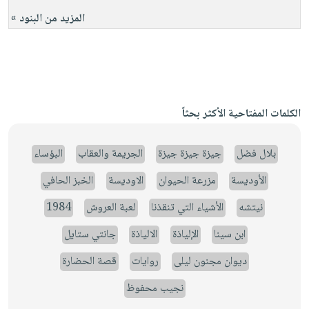
المزيد من البنود »
الكلمات المفتاحية الأكثر بحثاً
بلال فضل
جيزة جيزة جيزة
الجريمة والعقاب
البؤساء
الأوديسة
مزرعة الحيوان
الاوديسة
الخبز الحافي
نيتشه
الأشياء التي تنقذنا
لعبة العروش
1984
ابن سينا
الإلياذة
الالياذة
جانتي ستايل
ديوان مجنون ليلى
روايات
قصة الحضارة
نجيب محفوظ