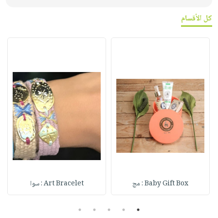
كل الأقسام
Baby Gift Box : مج
Art Bracelet : سوا
5
4
3
2
1