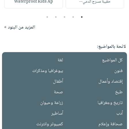
حقيبة مسرح الدمي--
Waterproof Kids Ap
5
4
3
2
1
المزيد من البنود »
لائحة بالمواضيع:
كل المواضيع
لغة
فنون
بيوغرافيا ومذكرات
إقتصاد وأعمال
أطفال
طبخ
صحة
تاريخ وجغرافيا
زراعة وحيوان
أدب
أساطير
صحافة وإعلام
كمبيوتر وانترنت