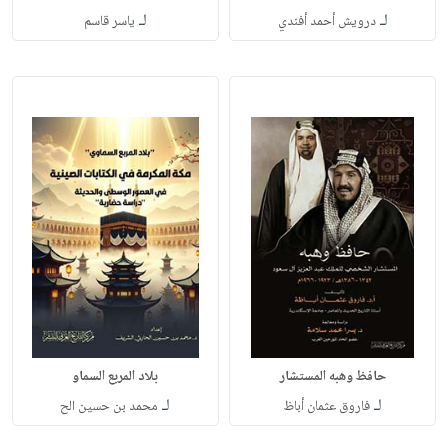
لـ
لـ
درويش أحمد أفندي
ياسر قاسم
حافظ وهبه المستشار
بلاد المربع السماو
لـ
لـ
فاروق عثمان أباظ
محمد بن حسين الح