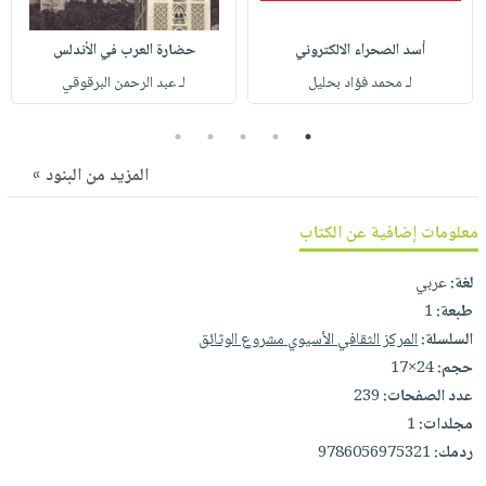
صابون
فيديوهات
عربة
أطفال
أسئلة
أسد الصحراء الالكتروني
حضارة العرب في الأندلس
التسوق
مناسبات
يتكرر
لـ محمد فؤاد بحليل
لـ عبد الرحمن البرقوقي
طرحها
نشرة
5
4
3
2
1
الإصدارات
خدمات
نيل
المزيد من البنود »
وفرات
معلومات إضافية عن الكتاب
انشر
كتابك
لغة:
عربي
تواصل
طبعة:
1
معنا
السلسلة:
المركز الثقافي الأسيوي مشروع الوثائق
حجم:
24×17
عدد الصفحات:
239
مجلدات:
1
ردمك:
9786056975321