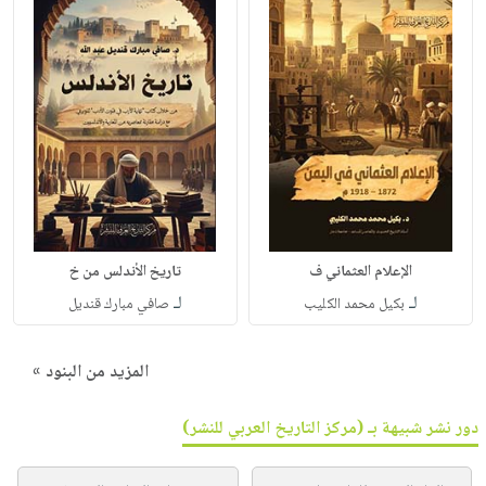
الإعلام العثماني ف
تاريخ الأندلس من خ
لـ
لـ
بكيل محمد الكليب
صافي مبارك قنديل
المزيد من البنود »
دور نشر شبيهة بـ (مركز التاريخ العربي للنشر)