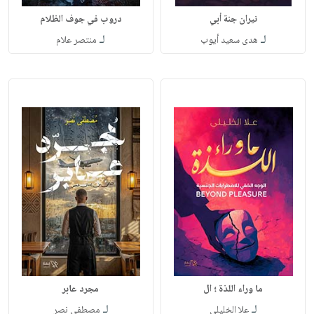
نيران جنة أبي
دروب في جوف الظلام
لـ
لـ
هدى سعيد أيوب
منتصر علام
ما وراء اللذة ؛ ال
مجرد عابر
لـ
لـ
علا الخليلي
مصطفى نصر