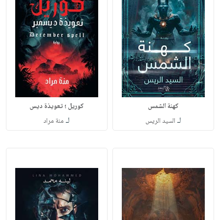
كهنة الشمس
كوريل ؛ تعويذة ديس
لـ
لـ
السيد الريس
منة مراد