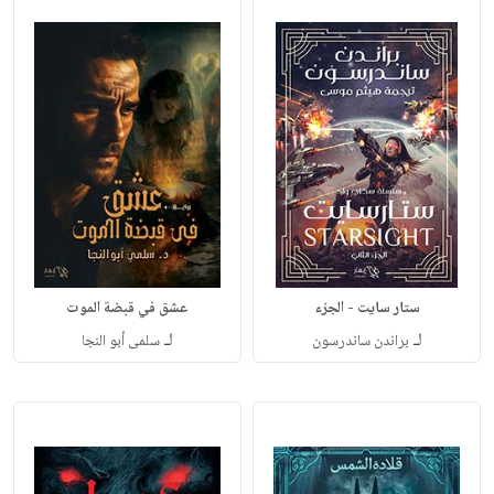
ستار سايت - الجزء
عشق في قبضة الموت
لـ
لـ
براندن ساندرسون
سلمى أبو النجا