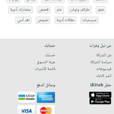
شعر
طرائف ونوادر
عام
قصص
مختارات أدبية
مسرحيات
مقالات أدبية
نصوص
نقد أدبي
عن نيل وفرات
حسابك
عن الشركة
حسابك
سياسة الشركة
عربة التسوق
فيديوهات
لائحة الأمنيات
انشر كتابك
حمّل iKitab
وسائل الدفع