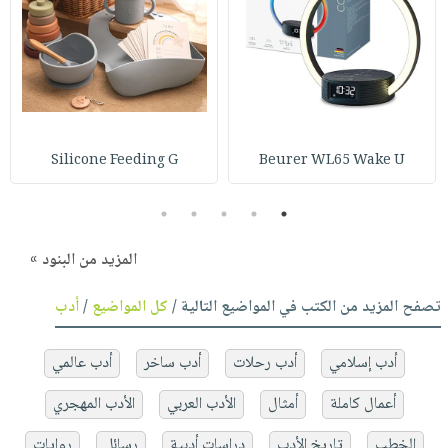
Silicone Feeding G
Beurer WL65 Wake U
5
4
3
2
1
المزيد من البنود »
تصفح المزيد من الكتب في المواضيع التالية /
كل المواضيع
/
أدب
أدب إسلامي
أدب رحلات
أدب ساخر
أدب عالمي
أعمال كاملة
أمثال
الأدب العربي
الأدب المهجري
الخطب
تاريخ الأدب
دراسات أدبية
رسائل
روايات