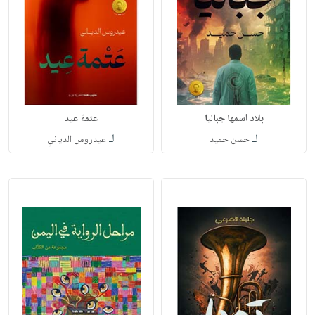
بلاد اسمها جباليا
عتمة عيد
لـ
لـ
حسن حميد
عيدروس الدياني