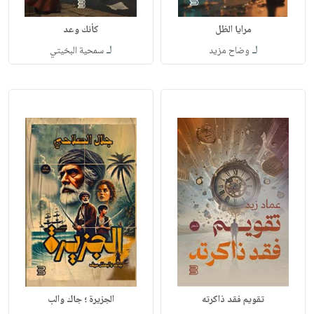
مرايا الظل
كأنك وعد
لـ
لـ
وضاح مزيد
سمحية البخيتي
تقويم فقد ذاكرته
الجزيرة ؛ جاك والب