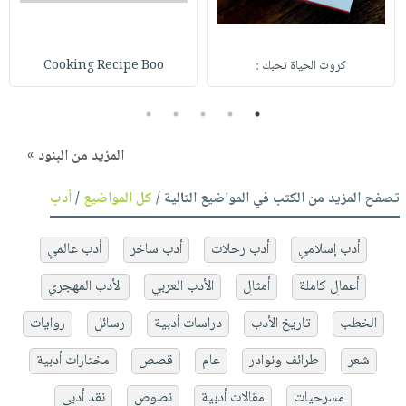
كروت الحياة تحبك :
Cooking Recipe Boo
5
4
3
2
1
المزيد من البنود »
تصفح المزيد من الكتب في المواضيع التالية /
كل المواضيع
/
أدب
أدب إسلامي
أدب رحلات
أدب ساخر
أدب عالمي
أعمال كاملة
أمثال
الأدب العربي
الأدب المهجري
الخطب
تاريخ الأدب
دراسات أدبية
رسائل
روايات
شعر
طرائف ونوادر
عام
قصص
مختارات أدبية
مسرحيات
مقالات أدبية
نصوص
نقد أدبي