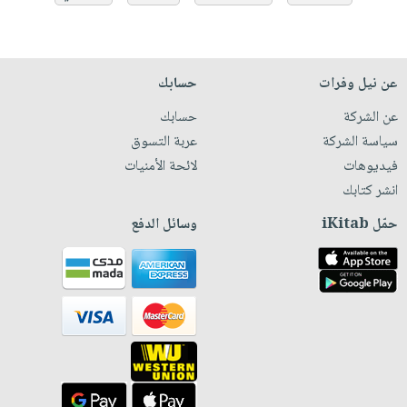
عن نيل وفرات
حسابك
عن الشركة
حسابك
سياسة الشركة
عربة التسوق
فيديوهات
لائحة الأمنيات
انشر كتابك
حمّل iKitab
وسائل الدفع