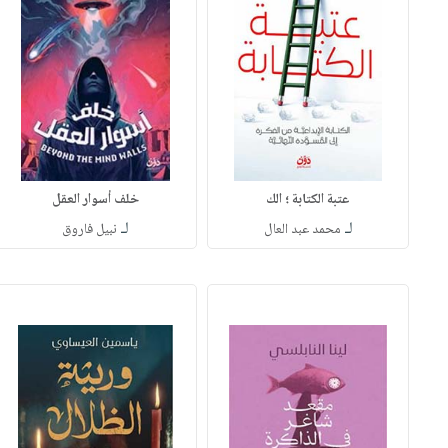
عتبة الكتابة ؛ الك
خلف أسوار العقل
لـ
لـ
محمد عبد العال
نبيل فاروق