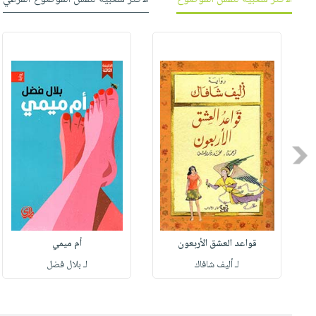
Previous
قواعد العشق الأربعون
أم ميمي
لـ أليف شافاك
لـ بلال فضل