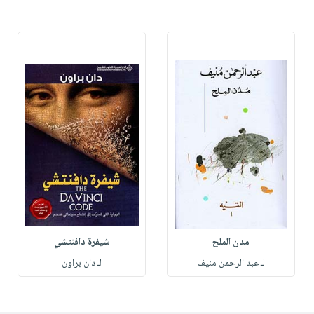
مدن الملح
شيفرة دافنتشي
لـ عبد الرحمن منيف
لـ دان براون