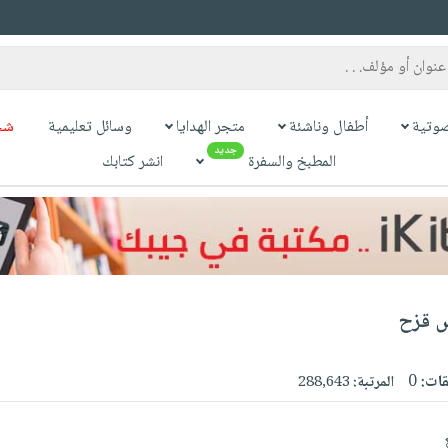
وتية
أطفال وناشئة
متجر الهدايا
وسائل تعليمية
شح
جديد
المطبخ والسفرة
انشر كتابك
س قزح
قات:
0
المرتبة:
288,643