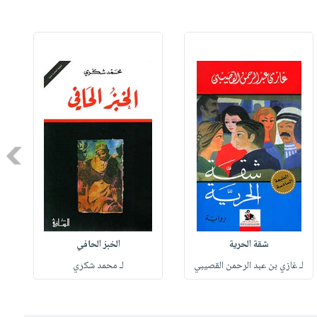
Next
شقة الحرية
الخبز الحافي
لـ غازي بن عبد الرحمن القصيبي
لـ محمد شكري
ل