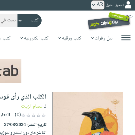
تسجيل دخول
كتب
ورقية
المواضيع
نيل وفرات
كتب ورقية
كتب الكترونية
كتب ص
صدر
كتب
حديثاً
الكترونية
الأكثر
الصفحة
مبيعاً
الرئيسية
كتب
جوائز
صدر
صوتية
شحن
حديثاً
الصفحة
الكلب الذي رأى قو
مخفض
الأكثر
الرئيسية
عروض
أطفال
لـ
عصام الزيات
مبيعاً
masmu3
خاصة
وناشئة
(0)
التعلي
كتب
بلا
صفحات
تاريخ النشر:
27/08/2024
مجانية
الصفحة
وسائل
حدود
مشوقة
الناشر:
دار دون للنشر والتوزيع
الرئيسية