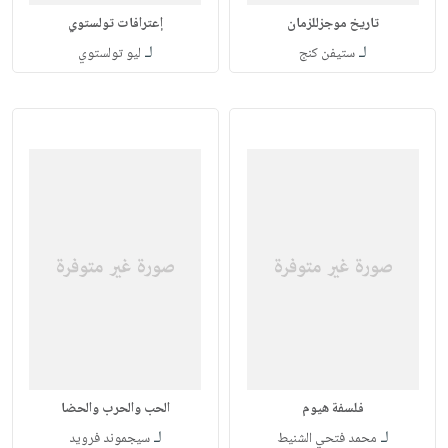
تاريخ موجزللزمان
إعترافات تولستوي
لـ
لـ
ستيفن كنج
ليو تولستوي
فلسفة هيوم
الحب والحرب والحضا
لـ
لـ
محمد فتحي الشنيط
سيجموند فرويد