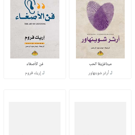
ميتافزيقا الحب
فن الأصغاء
لـ
لـ
أرثر شوبنهاور
إريك فروم