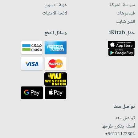
سياسة الشركة
عربة التسوق
فيديوهات
لائحة الأمنيات
انشر كتابك
حمّل iKitab
وسائل الدفع
تواصل معنا
تواصل معنا
أسئلة يتكرر طرحها
+96171172802