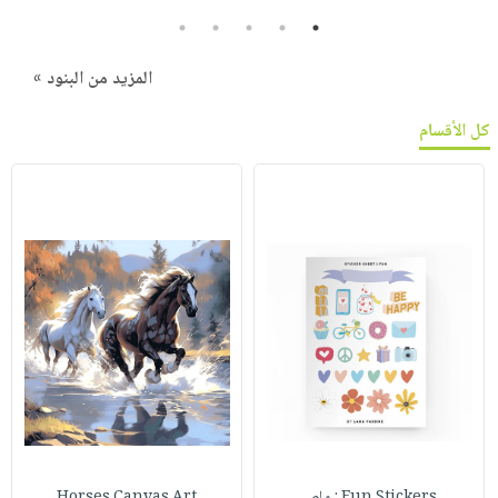
5
4
3
2
1
المزيد من البنود »
كل الأقسام
Fun Stickers : ملص
Horses Canvas Art