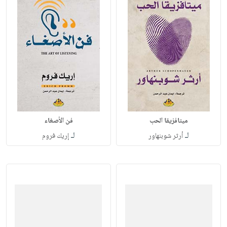
ميتافزيقا الحب
فن الأصغاء
لـ
لـ
أرثر شوبنهاور
إريك فروم