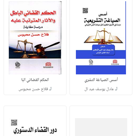
أسس الصياغة التشري
الحكم القضائي البا
لـ
لـ
عادل يوسف عبد ال
فلاح حسن محبوس