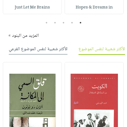
صابون
فيديوهات
Just Let Me Brains
Hopes & Dreams in
عربة
أطفال
أسئلة
التسوق
مناسبات
يتكرر
5
4
3
2
1
طرحها
نشرة
المزيد من البنود »
الإصدارات
خدمات
نيل
الأكثر شعبية لنفس الموضوع
الأكثر شعبية لنفس الموضوع الفرعي
وفرات
انشر
كتابك
تواصل
معنا