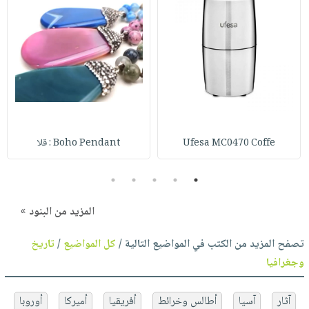
Ufesa MC0470 Coffe
Boho Pendant : قلا
5
4
3
2
1
المزيد من البنود »
تصفح المزيد من الكتب في المواضيع التالية /
كل المواضيع
/
تاريخ
وجغرافيا
آثار
آسيا
أطالس وخرائط
أفريقيا
أميركا
أوروبا