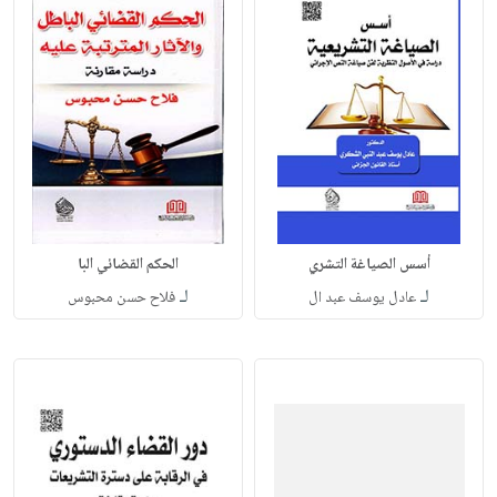
أسس الصياغة التشري
الحكم القضائي البا
لـ
لـ
عادل يوسف عبد ال
فلاح حسن محبوس