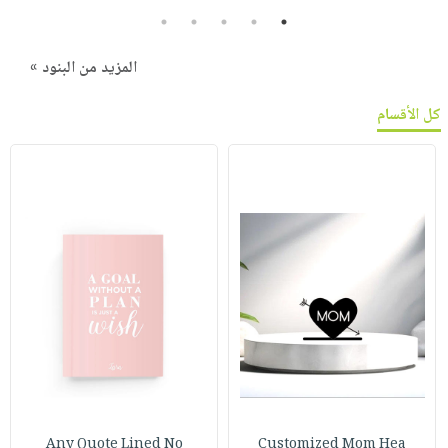
5
4
3
2
1
المزيد من البنود »
كل الأقسام
Any Quote Lined No
Customized Mom Hea