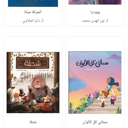
بووب!
الحركة حياة
لـ
لـ
نور الهدى محمد
داليا المكاوي
سمائي كل الألوان
شتلة