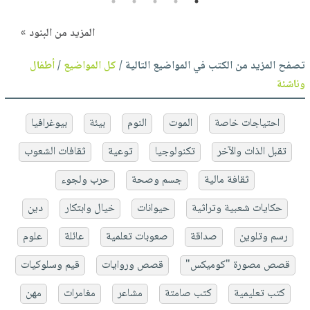
5
4
3
2
1
المزيد من البنود »
تصفح المزيد من الكتب في المواضيع التالية /
كل المواضيع
/
أطفال
وناشئة
احتياجات خاصة
الموت
النوم
بيئة
بيوغرافيا
تقبل الذات والآخر
تكنولوجيا
توعية
ثقافات الشعوب
ثقافة مالية
جسم وصحة
حرب ولجوء
حكايات شعبية وتراثية
حيوانات
خيال وابتكار
دين
رسم وتلوين
صداقة
صعوبات تعلمية
عائلة
علوم
قصص مصورة "كوميكس"
قصص وروايات
قيم وسلوكيات
كتب تعليمية
كتب صامتة
مشاعر
مغامرات
مهن