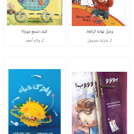
وقبل نهاية الركعة.
كيف تسمع موزة؟
لـ
لـ
مارايا دعدوش
وئام أحمد