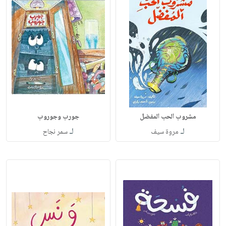
مشروب الحب المفضل
جورب وجوروب
لـ
لـ
مروة سيف
سمر نجاح