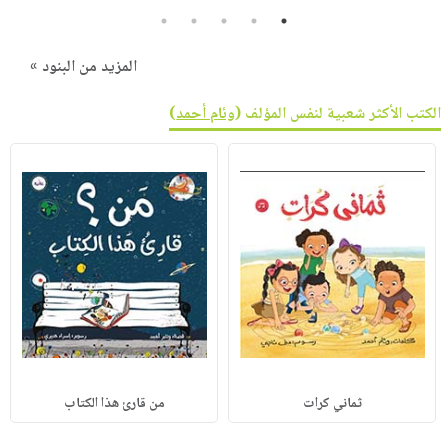
صابون
فيديوهات
5
4
3
2
1
عربة
أطفال
أسئلة
التسوق
المزيد من البنود »
مناسبات
يتكرر
طرحها
نشرة
الكتب الأكثر شعبية لنفس المؤلف (
وئام أحمد
)
الإصدارات
خدمات
نيل
وفرات
انشر
كتابك
تواصل
معنا
ثماني كرات
من قارئ هذا الكتاب