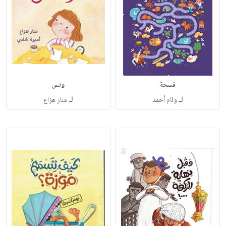
فسحة
ونس
لـ
لـ
وئام أحمد
منار هزاع