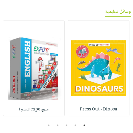
وسائل تعليمية
Press Out - Dinosa
منهج expo لتعليم ا
5
4
3
2
1