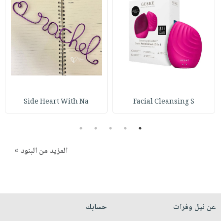
صابون
فيديوهات
عربة
أطفال
أسئلة
التسوق
مناسبات
يتكرر
طرحها
نشرة
الإصدارات
خدمات
نيل
وفرات
Side Heart With Na
Facial Cleansing S
انشر
كتابك
5
4
3
2
1
تواصل
معنا
المزيد من البنود »
عن نيل وفرات
حسابك