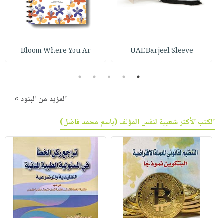
صابون
فيديوهات
عربة
أطفال
أسئلة
التسوق
مناسبات
يتكرر
طرحها
نشرة
Bloom Where You Ar
UAE Barjeel Sleeve
الإصدارات
خدمات
5
4
3
2
1
نيل
وفرات
المزيد من البنود »
انشر
كتابك
الكتب الأكثر شعبية لنفس المؤلف (
باسم محمد فاضل
)
تواصل
معنا