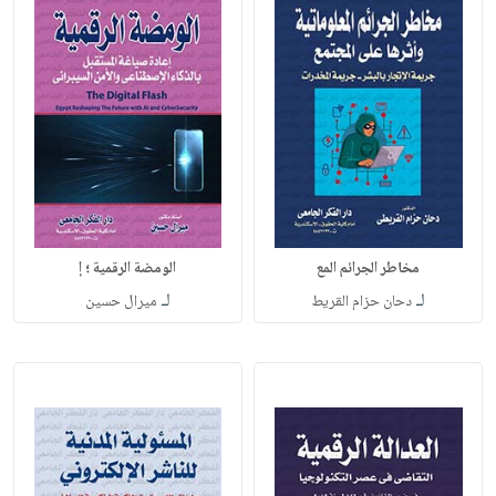
مخاطر الجرائم المع
الومضة الرقمية ؛ إ
لـ
لـ
دحان حزام القريط
ميرال حسين