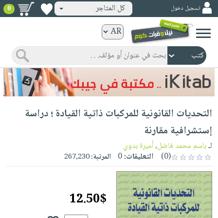
كل المتاجر
تسجيل دخول
0
كتب
ورقية
المواضيع
صدر
كتب
حديثاً
الكترونية
الأكثر
الصفحة
التحديات القانونية للمركبات ذاتية القيادة ؛ دراسة
مبيعاً
الرئيسية
كتب
جوائز
إستشرافية مقارنة
صدر
صوتية
شحن
لـ
باسم محمد فاضل
،
أميرة بدوي
حديثاً
الصفحة
مخفض
(0)
التعليقات:
0
المرتبة:
267,230
الأكثر
الرئيسية
عروض
أطفال
مبيعاً
masmu3
خاصة
وناشئة
كتب
12.50$
بلا
صفحات
مجانية
الصفحة
وسائل
حدود
مشوقة
الرئيسية