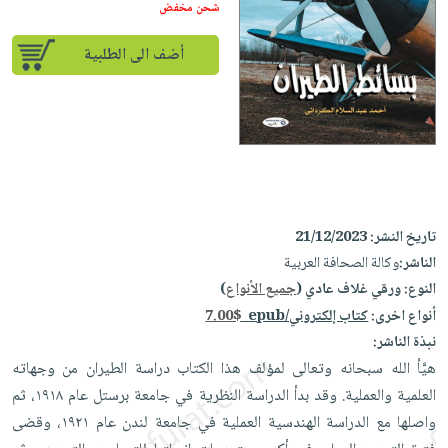
إختياراتنا
تعليمية
شحن مخفض
أسئلة
إختياراتنا
المواضيع
iKitab
يتكرر
كتب
أضف الى الطلبية
بلا
الأكثر
طرحها
أكاديمية
الصحة
حدود
مبيعاً
تحميل
والعناية
صندوق
أسئلة
إختياراتنا
masmu3
الشخصية
القراءة
يتكرر
وسائل
على
جديد
English
طرحها
تعليمية
Android
books
الكل
تحميل
صندوق
تحميل
iKitab
أجهزة
القراءة
المطبخ
masmu3
تاريخ النشر:
21/12/2023
على
العناية
والسفرة
الناشر:
وكالة الصحافة العربية
على
جوائز
Android
جديد
الشخصية
النوع:
ورقي غلاف عادي (
جميع الأنواع
)
Apple
تحميل
العناية
أنواع اخرى:
كتاب إلكتروني/epub
7.00$
الكل
iKitab
نبذة الناشر:
وتصفيف
أواني
متجر
على
هيَّأ الله سبحانه وتعالى لمؤلف هذا الكتاب دراسة الطيران من وجهاته
الشعر
الطهي
الهدايا
Apple
العلمية والعملية. وقد بدأ الدراسة النظرية في جامعة برستل عام ١٩١٨، ثم
العناية
أدوات
واصلها مع الدراسة الهندسية العملية في جامعة لندن عام ١٩٢١، وقضى
بالجسم
أقسام
الخبز