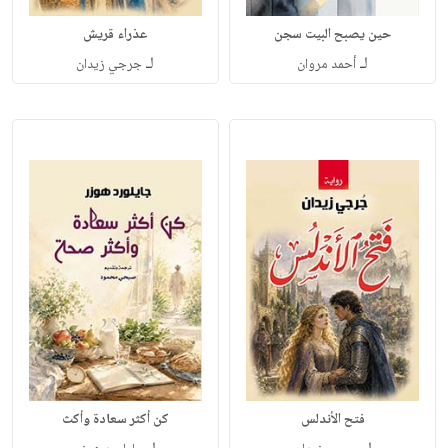
حين يصبح البيت سجن
عذراء قريش
لـ
لـ
أحمد مروان
جرجي زيدان
فتح الأندلس
كن أكثر سعادة وأكث