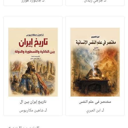
لـ
لـ
جرجي زيدان
جايلورد هوزر
مختصر في علم النفس
تاريخ إيران بين ال
لـ
لـ
ابن العبري
شاهين مكاريوس