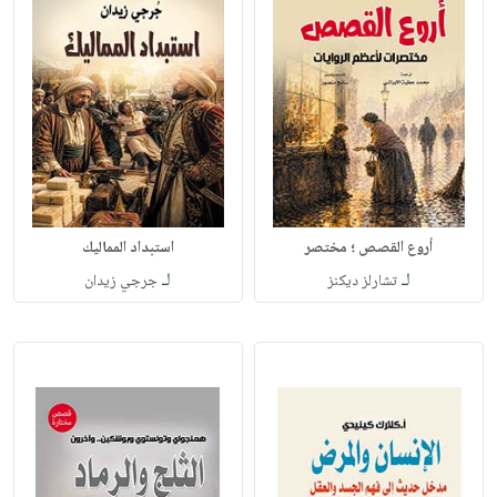
أروع القصص ؛ مختصر
استبداد المماليك
لـ
لـ
تشارلز ديكنز
جرجي زيدان