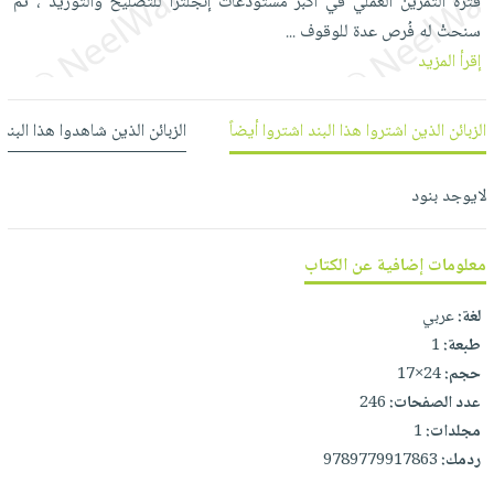
فترة التمرين العملي في أكبر مستودعات إنجلترا للتصليح والتوريد ، ثم
العناية
الأكثر
شحن
أدوات
سنحتْ له فُرص عدة للوقوف
...
بالأسنان
مبيعاً
مجاني
المائدة
إقرأ المزيد
الحمية
العودة
بنود
الأوعية
والتغذية
للمدارس
مختارة
والتخزين
اشتراكات
الزبائن الذين اشتروا هذا البند اشتروا أيضاً
الزبائن الذين شاهدوا هذا البند
اكسسوارات
أدوات
كتب
كل
بحث
المطبخ
لايوجد بنود
الاشتراكات
اكسسوارات
متقدم
منزلية
صندوق
معلومات إضافية عن الكتاب
القراءة
اكسسوارات
iKitab
ملابس
نيل
لغة:
عربي
بلا
مطرزات
وفرات
طبعة:
1
حدود
حقائب
حجم:
24×17
عن
حسابك
عدد الصفحات:
246
حلي
الشركة
مجلدات:
1
عناية
لائحة
سياسة
ردمك:
9789779917863
بالذات
الأمنيات
الشركة