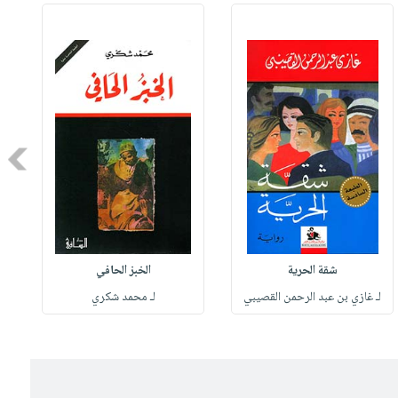
Next
شقة الحرية
الخبز الحافي
لـ غازي بن عبد الرحمن القصيبي
لـ محمد شكري
ل