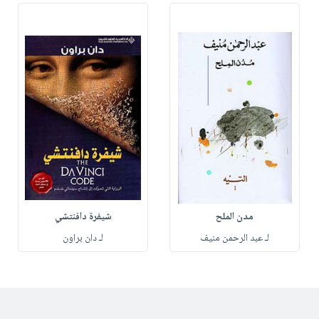
مدن الملح
شيفرة دافنتشي
لـ عبد الرحمن منيف
لـ دان براون