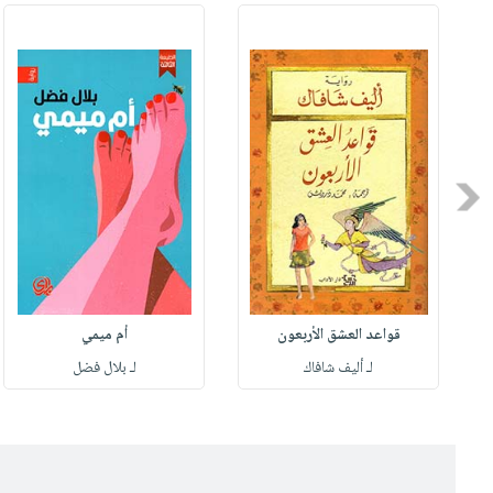
Previous
قواعد العشق الأربعون
أم ميمي
لـ أليف شافاك
لـ بلال فضل