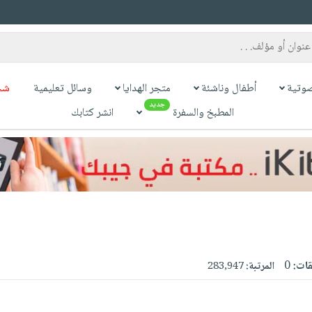
وتية
أطفال وناشئة
متجر الهدايا
وسائل تعليمية
شح
جديد
المطبخ والسفرة
انشر كتابك
قات:
0
المرتبة:
283,947