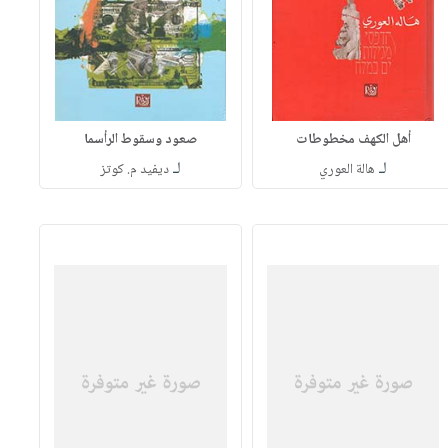
أهل الكهف مخطوطات
صعود وسقوط الرأسما
لـ
لـ
هالة العوري
ديفيد م. كوتز