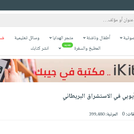
وتية
أطفال وناشئة
متجر الهدايا
وسائل تعليمية
شح
جديد
المطبخ والسفرة
انشر كتابك
يوبي في الاستشراق البريطاني
قات:
0
المرتبة:
399,480