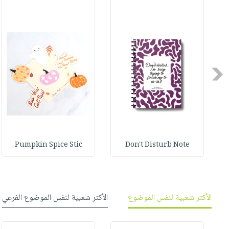
صابون
فيديوهات
عربة
أطفال
أسئلة
التسوق
مناسبات
يتكرر
طرحها
نشرة
الإصدارات
خدمات
Previous
نيل
وفرات
انشر
كتابك
تواصل
Pumpkin Spice Stic
Don't Disturb Note
معنا
الأكثر شعبية لنفس الموضوع
الأكثر شعبية لنفس الموضوع الفرعي