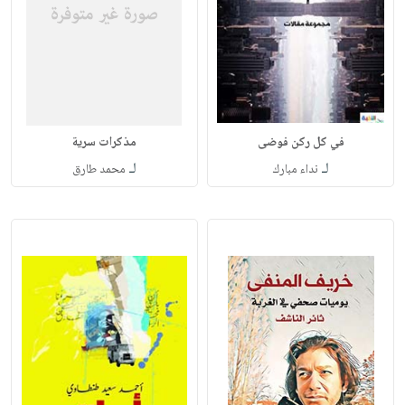
في كل ركن فوضى
مذكرات سرية
لـ
لـ
نداء مبارك
محمد طارق