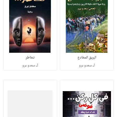
البريق المخادع
تخاطر
لـ
لـ
سعدو برو
سعدو برو