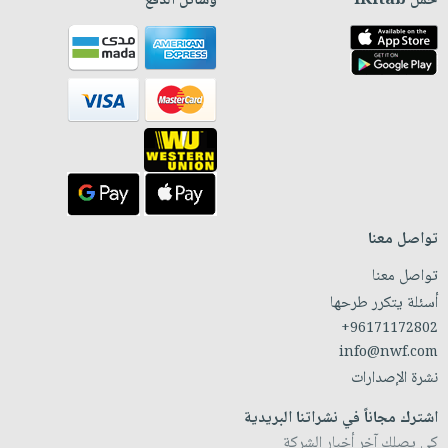
حمّل iKitab
وسائل الدفع
تواصل معنا
تواصل معنا
أسئلة يتكرر طرحها
+96171172802
info@nwf.com
نشرة الإصدارات
اشترك مجاناً في نشراتنا البريدية
كي يصلك آخر أخبار الشركة