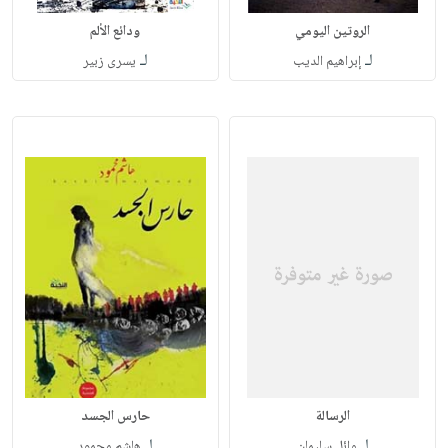
الروتين اليومي
ودائع الألم
لـ
لـ
إبراهيم الديب
يسرى زبير
الرسالة
حارس الجسد
لـ
لـ
وائل سليمان
هاشم محمود