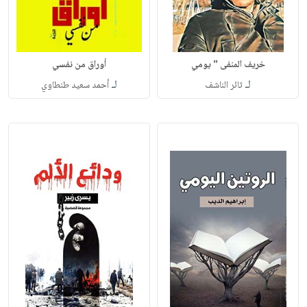
خريف المنفى " يومي
أوراق من نفسي
لـ
لـ
ثائر الناشف
أحمد سعيد طنطاوي