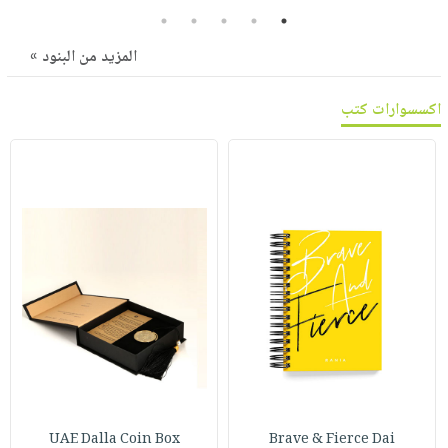
صابون
فيديوهات
5
4
3
2
1
عربة
أطفال
أسئلة
المزيد من البنود »
التسوق
مناسبات
يتكرر
طرحها
نشرة
اكسسوارات كتب
الإصدارات
خدمات
نيل
وفرات
انشر
كتابك
تواصل
معنا
UAE Dalla Coin Box
Brave & Fierce Dai