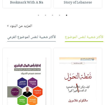
صابون
Bookmark With A Na
Story of Lebanese
فيديوهات
عربة
أطفال
أسئلة
التسوق
5
4
3
2
1
مناسبات
يتكرر
طرحها
نشرة
المزيد من البنود »
الإصدارات
خدمات
الأكثر شعبية لنفس الموضوع
الأكثر شعبية لنفس الموضوع الفرعي
نيل
وفرات
انشر
كتابك
تواصل
معنا