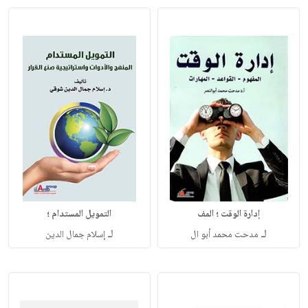
إدارة الوقت ؛ المف
التمويل المستدام ؛
لـ
لـ
مدحت محمد أبو ال
إسلام جمال الدين