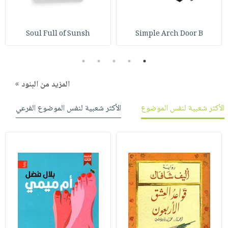
صابون
فيديوهات
عربة
أطفال
أسئلة
التسوق
Soul Full of Sunsh
Simple Arch Door B
مناسبات
يتكرر
طرحها
نشرة
5
4
3
2
1
الإصدارات
خدمات
نيل
المزيد من البنود »
وفرات
الأكثر شعبية لنفس الموضوع
الأكثر شعبية لنفس الموضوع الفرعي
انشر
كتابك
تواصل
معنا