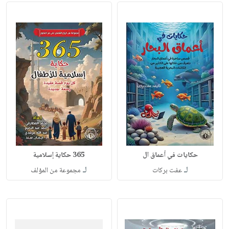
حكايات في أعماق ال
365 حكاية إسلامية
لـ
لـ
عفت بركات
مجموعة من المؤلف