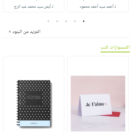
صابون
فيديوهات
لـ أحمد سيد أحمد محمود
لـ أيمن سيد محمد عبد الرح
عربة
أطفال
أسئلة
التسوق
5
4
3
2
1
مناسبات
يتكرر
طرحها
نشرة
المزيد من البنود »
الإصدارات
خدمات
نيل
اكسسوارات كتب
وفرات
انشر
كتابك
تواصل
معنا