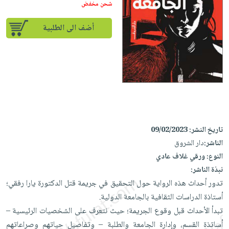
إختياراتنا
تعليمية
شحن مخفض
أسئلة
إختياراتنا
المواضيع
iKitab
يتكرر
كتب
أضف الى الطلبية
بلا
الأكثر
طرحها
أكاديمية
الصحة
حدود
مبيعاً
تحميل
والعناية
صندوق
أسئلة
إختياراتنا
masmu3
الشخصية
القراءة
يتكرر
وسائل
على
جديد
English
طرحها
تعليمية
Android
books
الكل
تحميل
صندوق
تحميل
iKitab
أجهزة
القراءة
المطبخ
masmu3
تاريخ النشر:
09/02/2023
على
العناية
والسفرة
على
جوائز
الناشر:
دار الشروق
Android
جديد
الشخصية
Apple
النوع:
ورقي غلاف عادي
تحميل
العناية
الكل
نبذة الناشر:
iKitab
وتصفيف
تدور أحداث هذه الرواية حول التحقيق في جريمة قتل الدكتورة يارا رفقي؛
أواني
متجر
على
الشعر
أستاذة الدراسات الثقافية بالجامعة الدولية.
الطهي
الهدايا
Apple
العناية
تبدأ الأحداث قبل وقوع الجريمة؛ حيث نتعرف على الشخصيات الرئيسية –
أدوات
بالجسم
أقسام
أساتذة القسم، وإدارة الجامعة والطلبة – وتفاصيل حياتهم وصراعاتهم
الخبز