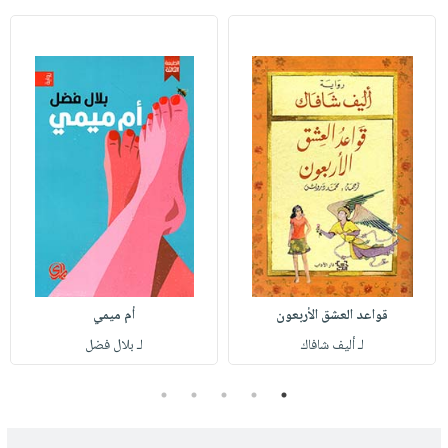
قواعد العشق الأربعون
أم ميمي
لـ أليف شافاك
لـ بلال فضل
5
4
3
2
1