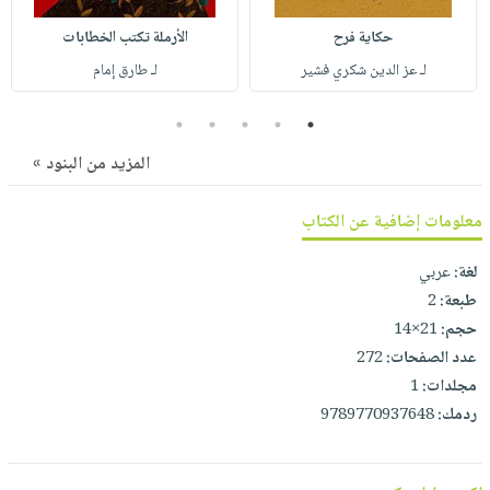
صابون
فيديوهات
عربة
حكاية فرح
الأرملة تكتب الخطابات
أطفال
أسئلة
التسوق
لـ عز الدين شكري فشير
لـ طارق إمام
مناسبات
يتكرر
طرحها
نشرة
5
4
3
2
1
الإصدارات
خدمات
المزيد من البنود »
نيل
وفرات
معلومات إضافية عن الكتاب
انشر
كتابك
لغة:
عربي
طبعة:
2
تواصل
حجم:
21×14
معنا
عدد الصفحات:
272
مجلدات:
1
ردمك:
9789770937648