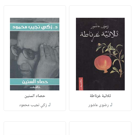
ثلاثية غرناطة
حصاد السنين
لـ
لـ
رضوى عاشور
زكي نجيب محمود