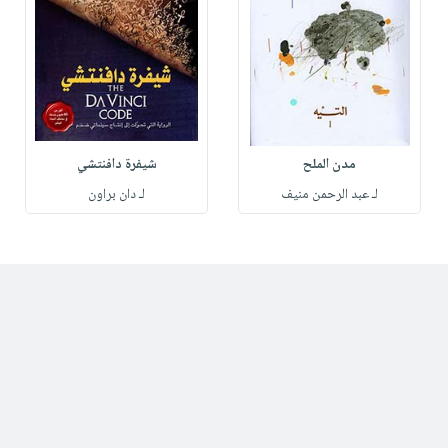
مدن الملح
شيفرة دافنتشي
لـ عبد الرحمن منيف
لـ دان براون