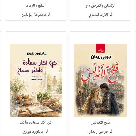
الإنسان والمرض ؛ م
الثلج والرماد
لـ
لـ
كلارك كينيدي
مجموعة مؤلفين
فتح الأندلس
كن أكثر سعادة وأكث
لـ
لـ
جرجي زيدان
جايلورد هوزر