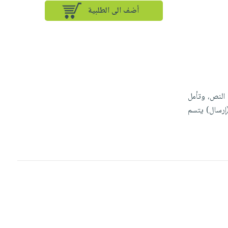
أضف الى الطلبية
 النص، وتأمل
(إرسال) يتسم