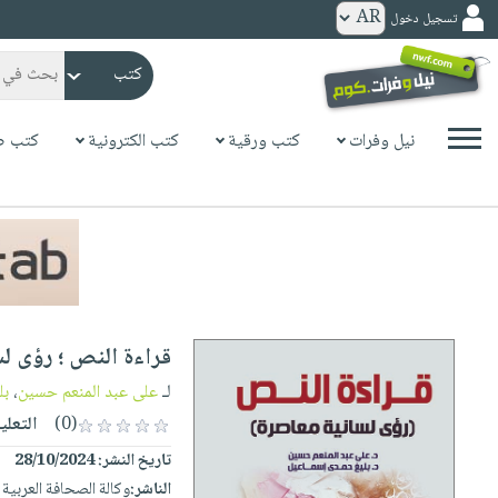
تسجيل دخول
كتب
ورقية
المواضيع
نيل وفرات
كتب ورقية
كتب الكترونية
كتب ص
صدر
كتب
حديثاً
الكترونية
الأكثر
الصفحة
مبيعاً
الرئيسية
كتب
جوائز
صدر
صوتية
شحن
حديثاً
الصفحة
قراءة النص ؛ رؤى ل
مخفض
الأكثر
الرئيسية
عروض
أطفال
لـ
على عبد المنعم حسين
،
بل
مبيعاً
masmu3
خاصة
وناشئة
(0)
التعلي
كتب
بلا
صفحات
تاريخ النشر:
28/10/2024
مجانية
الصفحة
وسائل
حدود
مشوقة
الناشر:
وكالة الصحافة العربية
الرئيسية