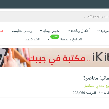
وتية
أطفال وناشئة
متجر الهدايا
وسائل تعليمية
شح
جديد
المطبخ والسفرة
انشر كتابك
سانية معاصرة
يغ حمدي إسماعيل
قات:
0
المرتبة:
295,069