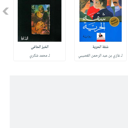
Next
شقة الحرية
الخبز الحافي
لـ غازي بن عبد الرحمن القصيبي
لـ محمد شكري
ل