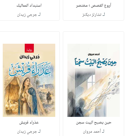
أروع القصص ؛ مختصر
استبداد المماليك
لـ
لـ
تشارلز ديكنز
جرجي زيدان
حين يصبح البيت سجن
عذراء قريش
لـ
لـ
أحمد مروان
جرجي زيدان